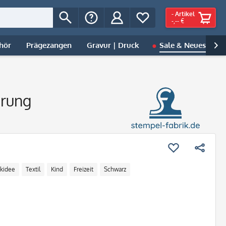
-
Artikel
-,-- €
hör
Prägezangen
Gravur | Druck
Sale & Neues
B

erung
kidee
Textil
Kind
Freizeit
Schwarz