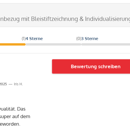
enbezug mit Bleistiftzeichnung & Individualisierun
(1)
4 Sterne
(0)
3 Sterne
Bewertung schreiben
.2025
Iris H.
ualität. Das
 super auf dem
geworden.