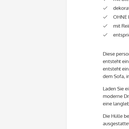
dekora
OHNE 
mit Re
entspr
Diese perso
entsteht ei
entsteht ein
dem Sofa, i
Laden Sie e
moderne Druc
eine langleb
Die Hülle b
ausgestattet