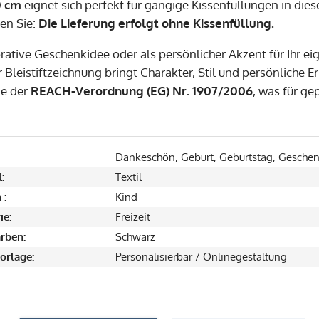
0 cm
eignet sich perfekt für gängige Kissenfüllungen in dies
ten Sie:
Die Lieferung erfolgt ohne Kissenfüllung.
rative Geschenkidee oder als persönlicher Akzent für Ihr ei
r Bleistiftzeichnung bringt Charakter, Stil und persönliche
ie der
REACH-Verordnung (EG) Nr. 1907/2006
, was für ge
Dankeschön, Geburt, Geburtstag, Gesche
:
Textil
 :
Kind
ie:
Freizeit
rben:
Schwarz
orlage:
Personalisierbar / Onlinegestaltung