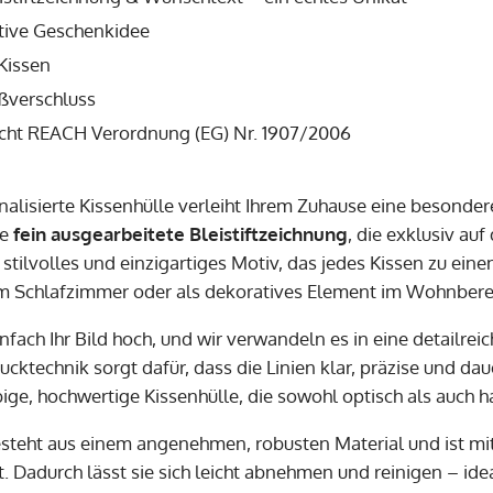
tive Geschenkidee
Kissen
ißverschluss
icht REACH Verordnung (EG) Nr. 1907/2006
nalisierte Kissenhülle verleiht Ihrem Zuhause eine besonder
ne
fein ausgearbeitete Bleistiftzeichnung
, die exklusiv au
 stilvolles und einzigartiges Motiv, das jedes Kissen zu ei
m Schlafzimmer oder als dekoratives Element im Wohnbere
infach Ihr Bild hoch, und wir verwandeln es in eine detailr
ktechnik sorgt dafür, dass die Linien klar, präzise und dau
ige, hochwertige Kissenhülle, die sowohl optisch als auch h
esteht aus einem angenehmen, robusten Material und ist m
. Dadurch lässt sie sich leicht abnehmen und reinigen – idea