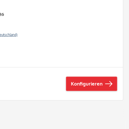
26
eutschland)
Konfigurieren