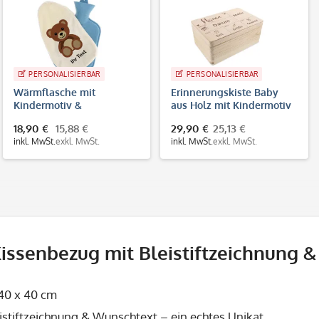
PERSONALISIERBAR
PERSONALISIERBAR
Wärmflasche mit
Erinnerungskiste Baby
Kindermotiv &
aus Holz mit Kindermotiv
individuellem Druck
& Gravur
18,90 €
15,88 €
29,90 €
25,13 €
inkl. MwSt.
exkl. MwSt.
inkl. MwSt.
exkl. MwSt.
issenbezug mit Bleistiftzeichnung & 
40 x 40 cm
istiftzeichnung & Wunschtext – ein echtes Unikat