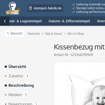
Lieferung innerhalb v
stempel-fabrik.de
Stempel selbst online 
Lieferung auf Rechnun
Text- & Logostempel
Datum- & Ziffernstempel
Stem

Übersicht
Startseite
Sale & Neues
NEU im Shop
Kissenbezug mit 
Artikel-Nr.:
4255683119969
Übersicht
Zubehör
3
Beschreibung
Medien
5
Bewertungen
1