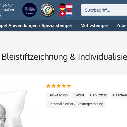
on 24-48h
gestalten
g
pel-Anwendungen / Spezialstempel
Motivstempel
Zube
Bleistiftzeichnung & Individualisi
Dankeschön
Geburt
Geburtstag
Geschen
Personalisierbar / Onlinegestaltung