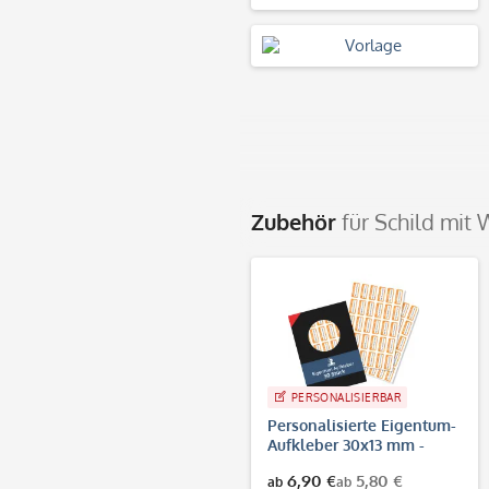
Zubehör
für Schild mi
PERSONALISIERBAR
Personalisierte Eigentum-
Aufkleber 30x13 mm -
stark haftende Etiketten
6,90 €
5,80 €
ab
ab
mit Namen / Firmenname