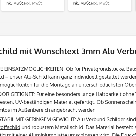
inkl. MwSt.
exkl. MwSt.
inkl. MwSt.
exkl. MwSt.
child mit Wunschtext 3mm Alu Ver
E EINSATZMÖGLICHKEITEN: Ob für Privatgrundstücke, Bauste
ld – unser Alu-Schild kann ganz individuell gestaltet werde
möglichkeiten für die Montage an unterschiedlichsten Ober
R GEEIGNET: Für eine besonders lange Haltbarkeit ohne Ve
festen, UV-beständigen Material gefertigt. Ob Sonnenschei
mlos im Außenbereich angebracht werden
ABIL MIT GERINGEM GEWICHT: Alu Verbund Schilder sind d
offschild
und robustem Metallschild. Das Material besteht a
tig mit einer Aluminiumplatte umschlossen wird. Die Druck