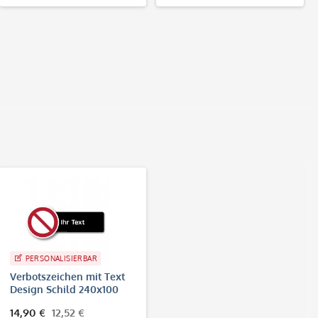
PERSONALISIERBAR
Verbotszeichen mit Text
Design Schild 240x100
mm (alle Zeichen nach EN
14,90 €
12,52 €
ISO 7010)