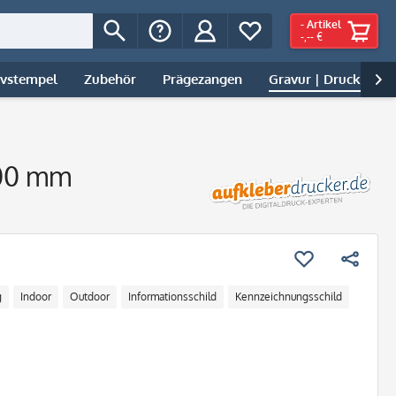
-
Artikel
-,-- €
ivstempel
Zubehör
Prägezangen
Gravur | Druck

200 mm
g
Indoor
Outdoor
Informationsschild
Kennzeichnungsschild