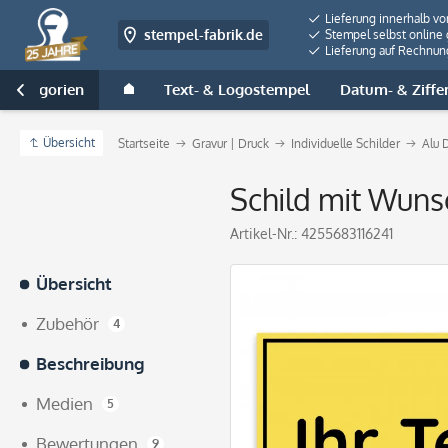
Lieferung innerhalb v
stempel-fabrik.de
Stempel selbst online 
Lieferung auf Rechnun
e Kategorien
Text- & Logostempel
Datum- & Ziffe

Übersicht
Startseite
Gravur | Druck
Individuelle Schilder
Alu 
Schild mit Wun
Artikel-Nr.:
4255683116241
Übersicht
Zubehör
4
Beschreibung
Medien
5
Bewertungen
9