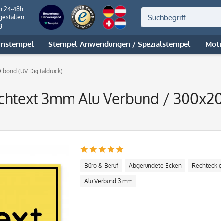
on 24-48h
gestalten
g
rnstempel
Stempel-Anwendungen / Spezialstempel
Mot
Dibond (UV Digitaldruck)
schtext 3mm Alu Verbund / 300x
Büro & Beruf
Abgerundete Ecken
Rechtecki
Alu Verbund 3 mm