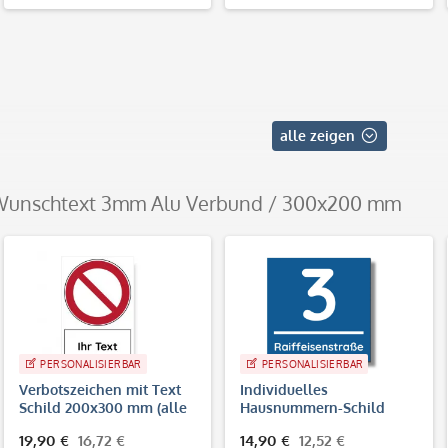
alle zeigen
t Wunschtext 3mm Alu Verbund / 300x200 mm
PERSONALISIERBAR
PERSONALISIERBAR
Verbotszeichen mit Text
Individuelles
Schild 200x300 mm (alle
Hausnummern-Schild
Zeichen nach EN ISO
20x20 cm
19,90 €
16,72 €
14,90 €
12,52 €
7010)