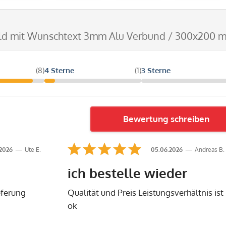
ild mit Wunschtext 3mm Alu Verbund / 300x200 
(8)
4 Sterne
(1)
3 Sterne
Bewertung schreiben
.2026
Ute E.
05.06.2026
Andreas B.
ich bestelle wieder
eferung
Qualität und Preis Leistungsverhältnis ist
ok