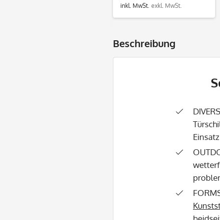
inkl. MwSt.
exkl. MwSt.
Beschreibung
S
DIVERS
Türschi
Einsatz
OUTDOO
wetter
proble
FORMST
Kunstst
beidsei