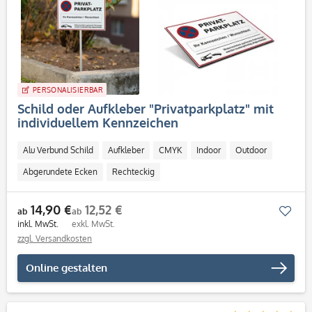
PERSONALISIERBAR
Schild oder Aufkleber "Privatparkplatz" mit
individuellem Kennzeichen
Alu Verbund Schild
Aufkleber
CMYK
Indoor
Outdoor
Abgerundete Ecken
Rechteckig
14,90 €
12,52 €
Mer
ab
ab
inkl. MwSt.
exkl. MwSt.
zzgl. Versandkosten
Online gestalten