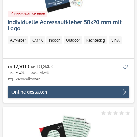
PERSONALISIERBAR
Individuelle Adressaufkleber 50x20 mm mit
Logo
Aufkleber
CMYK
Indoor
Outdoor
Rechteckig
Vinyl
12,90 €
10,84 €
Mer
ab
ab
inkl. MwSt.
exkl. MwSt.
zzgl. Versandkosten
Online gestalten