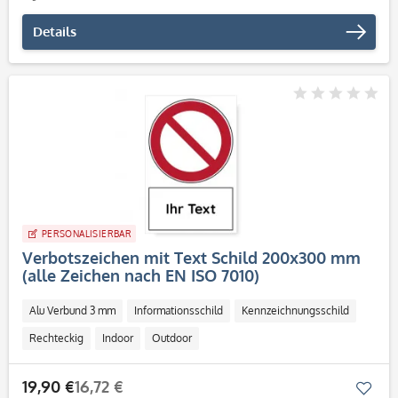
Details
PERSONALISIERBAR
Verbotszeichen mit Text Schild 200x300 mm
(alle Zeichen nach EN ISO 7010)
Alu Verbund 3 mm
Informationsschild
Kennzeichnungsschild
Rechteckig
Indoor
Outdoor
19,90 €
16,72 €
Mer