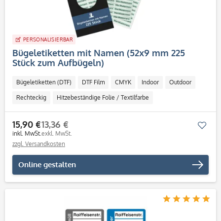
PERSONALISIERBAR
Bügeletiketten mit Namen (52x9 mm 225
Stück zum Aufbügeln)
Bügeletiketten (DTF)
DTF Film
CMYK
Indoor
Outdoor
Rechteckig
Hitzebeständige Folie / Textilfarbe
15,90 €
13,36 €
Mer
inkl. MwSt.
exkl. MwSt.
zzgl. Versandkosten
Online gestalten