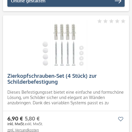
Online gestalten
Zierkopfschrauben-Set (4 Stück) zur
Schilderbefestigung
Dieses Befestigungsset bietet eine einfache und formschöne
Lösung, um Schilder sicher und elegant an Wänden
anzubringen. Dank des variablen Systems passt es zu
Schildern verschiedener Stärken. Jedes Set enthält alles, was
Sie für die...
6,90 €
5,80 €
Mer
inkl. MwSt.
exkl. MwSt.
zzgl. Versandkosten