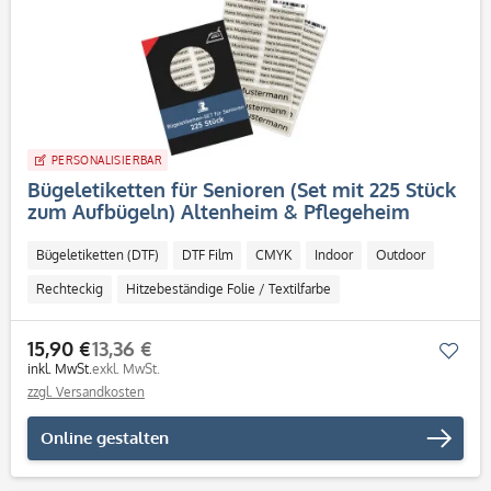
PERSONALISIERBAR
Bügeletiketten für Senioren (Set mit 225 Stück
zum Aufbügeln) Altenheim & Pflegeheim
Bügeletiketten (DTF)
DTF Film
CMYK
Indoor
Outdoor
Rechteckig
Hitzebeständige Folie / Textilfarbe
15,90 €
13,36 €
Mer
inkl. MwSt.
exkl. MwSt.
zzgl. Versandkosten
Online gestalten