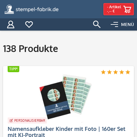
-
Artikel
-,-- €
MENÜ
Filter
138
Produkte
TIPP!
PERSONALISIERBAR
Namensaufkleber Kinder mit Foto | 160er Set
mit KI-Portrait