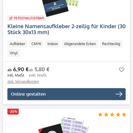
PERSONALISIERBAR
Kleine Namensaufkleber 2-zeilig für Kinder (30
Stück 30x13 mm)
Aufkleber
CMYK
Indoor
Abgerundete Ecken
Rechteckig
Vinyl
6,90 €
5,80 €
Mer
ab
ab
inkl. MwSt.
exkl. MwSt.
zzgl. Versandkosten
Online gestalten
-20%