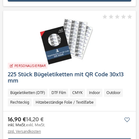
PERSONALISIERBAR
225 Stück Bügeletiketten mit QR Code 30x13
mm
Bügeletiketten (DTF)
DTF Film
CMYK
Indoor
Outdoor
Rechteckig
Hitzebeständige Folie / Textilfarbe
16,90 €
14,20 €
Mer
inkl. MwSt.
exkl. MwSt.
zzgl. Versandkosten