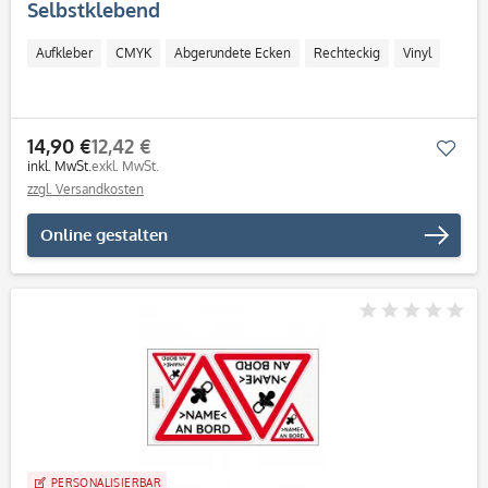
Selbstklebend
Aufkleber
CMYK
Abgerundete Ecken
Rechteckig
Vinyl
14,90 €
12,42 €
Mer
inkl. MwSt.
exkl. MwSt.
zzgl. Versandkosten
Online gestalten
PERSONALISIERBAR