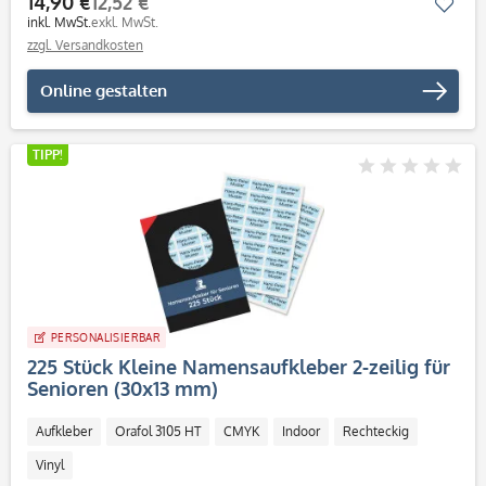
14,90 €
12,52 €
Mer
inkl. MwSt.
exkl. MwSt.
zzgl. Versandkosten
Online gestalten
TIPP!
PERSONALISIERBAR
225 Stück Kleine Namensaufkleber 2-zeilig für
Senioren (30x13 mm)
Aufkleber
Orafol 3105 HT
CMYK
Indoor
Rechteckig
Vinyl