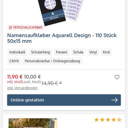
PERSONALISIERBAR
Namensaufkleber Aquarell Design - 110 Stück
50x15 mm
Individuell
Schulanfang
Freizeit
Schule
Vinyl
Kind
CMYK
Personalisierbar / Onlinegestaltung
11,90 €
10,00 €
Mer
inkl. MwSt.
exkl. MwSt.
14,90 € *
zzgl. Versandkosten
Online gestalten