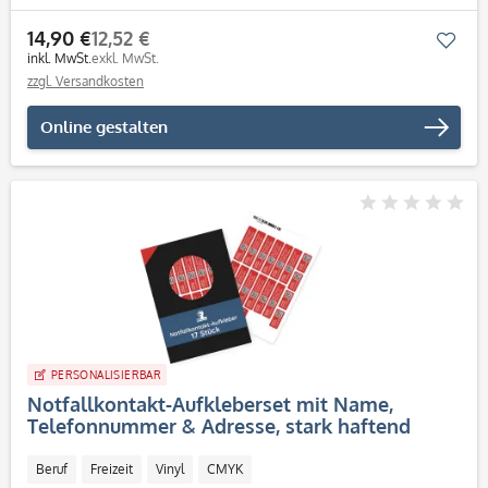
14,90 €
12,52 €
Mer
inkl. MwSt.
exkl. MwSt.
zzgl. Versandkosten
Online gestalten
PERSONALISIERBAR
Notfallkontakt-Aufkleberset mit Name,
Telefonnummer & Adresse, stark haftend
(60x13 + 30x13 mm)
Beruf
Freizeit
Vinyl
CMYK