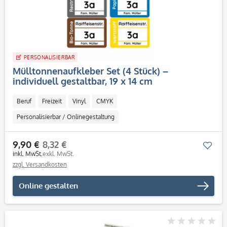
PERSONALISIERBAR
Mülltonnenaufkleber Set (4 Stück) –
individuell gestaltbar, 19 x 14 cm
Beruf
Freizeit
Vinyl
CMYK
Personalisierbar / Onlinegestaltung
9,90 €
8,32 €
Mer
inkl. MwSt.
exkl. MwSt.
zzgl. Versandkosten
Online gestalten