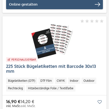
Online gestalten
PERSONALISIERBAR
225 Stück Bügeletiketten mit Barcode 30x13
mm
Bügeletiketten (DTF)
DTF Film
CMYK
Indoor
Outdoor
Rechteckig
Hitzebeständige Folie / Textilfarbe
16,90 €
14,20 €
Mer
inkl. MwSt.
exkl. MwSt.