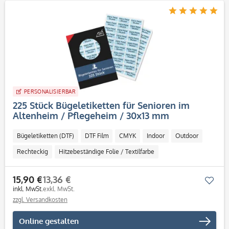
PERSONALISIERBAR
225 Stück Bügeletiketten für Senioren im
Altenheim / Pflegeheim / 30x13 mm
Bügeletiketten (DTF)
DTF Film
CMYK
Indoor
Outdoor
Rechteckig
Hitzebeständige Folie / Textilfarbe
15,90 €
13,36 €
Mer
inkl. MwSt.
exkl. MwSt.
zzgl. Versandkosten
Online gestalten