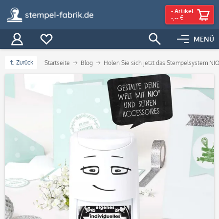
-
Artikel
-,-- €
MENÜ
Zurück
Startseite
Blog
Holen Sie sich jetzt das Stempelsystem NIO 