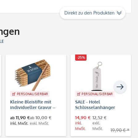
Direkt zu den Produkten
ngen
LE
-25%
PERSONALISIERBAR
PERSONALISIERBAR
Kleine Bleistifte mit
SALE - Hotel
individueller Gravur –
Schlüsselanhänger
ab 25 Stück
Silber mit Gravur (65 x
11,90 €
10,00 €
14,90 €
12,52 €
ab
ab
20 mm)
inkl.
exkl.
inkl. MwSt.
exkl. MwSt.
MwSt.
MwSt.
19,90 € *