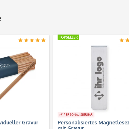
e
TOPSELLER
PERSONALISIERBAR
ividueller Gravur –
Personalisiertes Magnetlese
mit Gravur