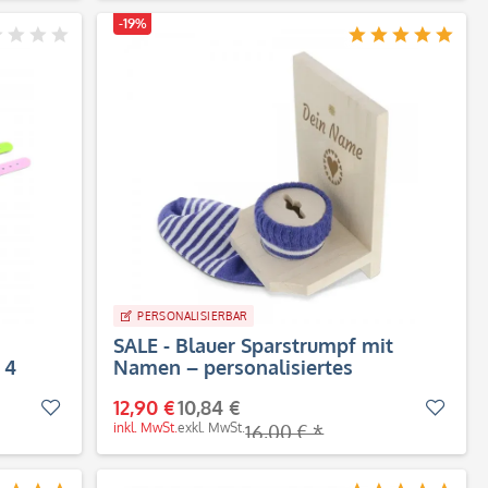
-19%
PERSONALISIERBAR
SALE - Blauer Sparstrumpf mit
 4
Namen – personalisiertes
Geldgeschenk aus Holz
12,90 €
10,84 €
Merken
Merk
inkl. MwSt.
exkl. MwSt.
16,00 € *