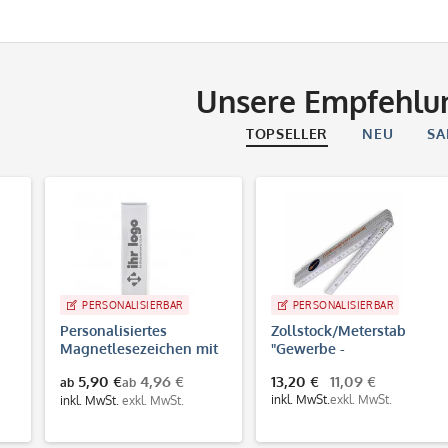
Unsere Empfehlu
TOPSELLER
NEU
SA
PERSONALISIERBAR
PERSONALISIERBAR
Personalisiertes
Zollstock/Meterstab
Magnetlesezeichen mit
"Gewerbe -
Gravur
verschiedene Icons" &
5,90 €
4,96 €
13,20 €
11,09 €
ab
ab
Individualisierung
inkl. MwSt.
exkl. MwSt.
inkl. MwSt.
exkl. MwSt.