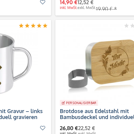
14,90 €
12,52 €
Merken
inkl. MwSt.
exkl. MwSt.
19,90 € *
PERSONALISIERBAR
it Gravur – links
Brotdose aus Edelstahl mit
duell gravieren
Bambusdeckel und individuel
Gravur
26,80 €
22,52 €
Merken
inkl. MwSt.
exkl. MwSt.