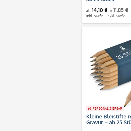
& mehr
Sicherheit
14,10 €
11,85 €
ab
ab
inkl. MwSt.
exkl. MwSt.
Studium
Verpackung
Werbeidee
PERSONALISIERBAR
Kleine Bleistifte 
Gravur – ab 25 St