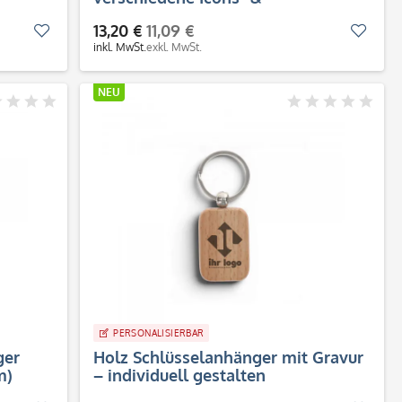
Individualisierung
13,20 €
11,09 €
Merken
Merk
inkl. MwSt.
exkl. MwSt.
NEU
PERSONALISIERBAR
ger
Holz Schlüsselanhänger mit Gravur
m)
– individuell gestalten