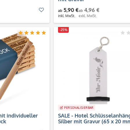
5,90 €
4,96 €
Merken
ab
ab
inkl. MwSt.
exkl. MwSt.
-25%
PERSONALISIERBAR
mit individueller
SALE - Hotel Schlüsselanhän
ück
Silber mit Gravur (65 x 20 m