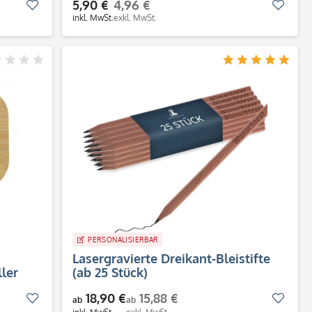
5,90 €
4,96 €
Merken
Merk
inkl. MwSt.
exkl. MwSt.
PERSONALISIERBAR
Lasergravierte Dreikant-Bleistifte
ler
(ab 25 Stück)
18,90 €
15,88 €
Merken
Merk
ab
ab