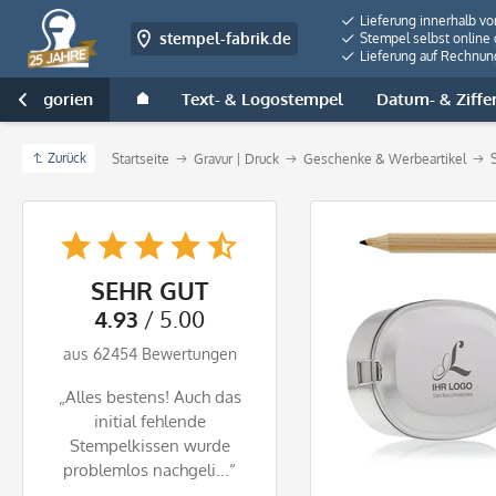
Lieferung innerhalb v
stempel-fabrik.de
Stempel selbst online 
Lieferung auf Rechnun
e Kategorien
Text- & Logostempel
Datum- & Ziffe

Zurück
Startseite
Gravur | Druck
Geschenke & Werbeartikel
SEHR GUT
4.93
/ 5.00
aus 62454 Bewertungen
„Alles bestens! Auch das
initial fehlende
Stempelkissen wurde
problemlos nachgeli...“