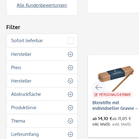
Alle Kundenbewertungen
Filter
Sofort lieferbar
Hersteller
aufkleberdrucker.de
Preis
Colop
Hersteller
gravur-fabrik.de
von
4,90 €
bis
31,70 €
Colop Arts & Craft
Abdruckfläche
Innograv Group
PERSONALISIERBAR
Trodat
Bleistifte mit
stempel-fabrik.de
Rechteckig
Produktlinie
individueller Gravur –
ab 25 Stück
Trodat
14,10 €
11,85 €
ab
ab
Dormy Imprint
Thema
inkl. MwSt.
exkl. MwSt.
Beruf
Lieferumfang