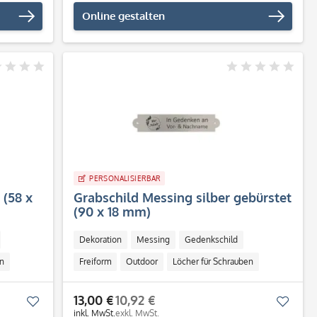
Online gestalten
PERSONALISIERBAR
(58 x
Grabschild Messing silber gebürstet
(90 x 18 mm)
Dekoration
Messing
Gedenkschild
n
Freiform
Outdoor
Löcher für Schrauben
13,00 €
10,92 €
Merken
Merk
inkl. MwSt.
exkl. MwSt.