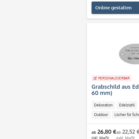
Online gestalten
PERSONALISIERBAR
Grabschild aus Ed
60 mm)
Dekoration
Edelstahl
Outdoor
Löcher für Sc
26,80 €
22,52 
ab
ab
inkl. MwSt.
exkl. MwSt.