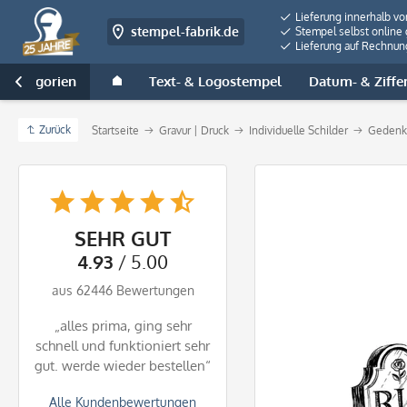
Lieferung innerhalb v
stempel-fabrik.de
Stempel selbst online 
Lieferung auf Rechnun
e Kategorien
Text- & Logostempel
Datum- & Ziffe

Zurück
Startseite
Gravur | Druck
Individuelle Schilder
Gedenks
SEHR GUT
4.93
/ 5.00
aus 62446 Bewertungen
„alles prima, ging sehr
schnell und funktioniert sehr
gut. werde wieder bestellen“
Alle Kundenbewertungen