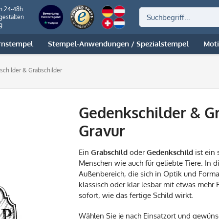
on 24-48h
gestalten
g
rnstempel
Stempel-Anwendungen / Spezialstempel
Mot
childer & Grabschilder
Gedenkschilder & Gr
Gravur
Ein
Grabschild
oder
Gedenkschild
ist ein 
Menschen wie auch für geliebte Tiere. In d
Außenbereich, die sich in Optik und Form
klassisch oder klar lesbar mit etwas mehr 
sofort, wie das fertige Schild wirkt.
Wählen Sie je nach Einsatzort und gewü