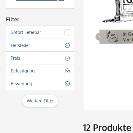
Filter
Sofort lieferbar
Hersteller
Innograv Group
Preis
Befestigung
von
12,60 €
bis
45,50 €
Löcher für Schrauben
Bewertung
& mehr
Weitere Filter
& mehr
& mehr
12
Produkte
& mehr