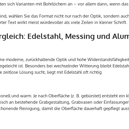
ten sich Varianten mit Bohrlöchern an – vor allem dann, wenn das 
ind, wählen Sie das Format nicht nur nach der Optik, sondern auc
erter Text wirkt meist würdevoller als viele Zeilen in kleiner Schrift.
rgleich: Edelstahl, Messing und Alu
 eine moderne, zurückhaltende Optik und hohe Widerstandsfähigkeit.
egeleicht ist. Besonders bei wechselnder Witterung bleibt Edelstah
zeitlose Lösung sucht, liegt mit Edelstahl oft richtig.
ionell und warm. Je nach Oberfläche (z. B. gebürstet) entsteht ein k
isch an bestehende Grabgestaltung, Grabvasen oder Einfassungen a
chonende Reinigung, damit die Oberfläche dauerhaft gepflegt auss