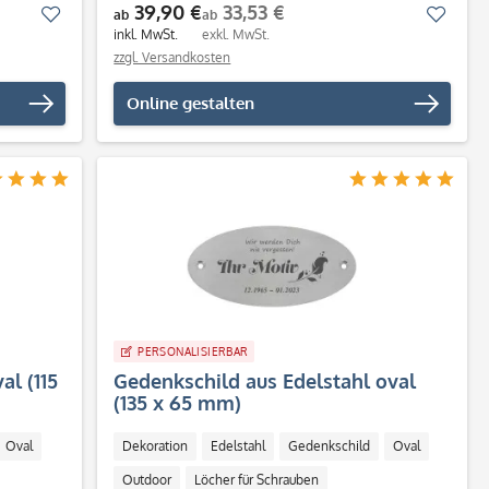
39,90 €
33,53 €
Merken
Merk
ab
ab
inkl. MwSt.
exkl. MwSt.
zzgl. Versandkosten
Online gestalten
PERSONALISIERBAR
l (115
Gedenkschild aus Edelstahl oval
(135 x 65 mm)
Oval
Dekoration
Edelstahl
Gedenkschild
Oval
Outdoor
Löcher für Schrauben