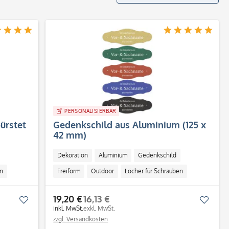
PERSONALISIERBAR
ürstet
Gedenkschild aus Aluminium (125 x
42 mm)
Dekoration
Aluminium
Gedenkschild
n
Freiform
Outdoor
Löcher für Schrauben
19,20 €
16,13 €
Merken
Merk
inkl. MwSt.
exkl. MwSt.
zzgl. Versandkosten