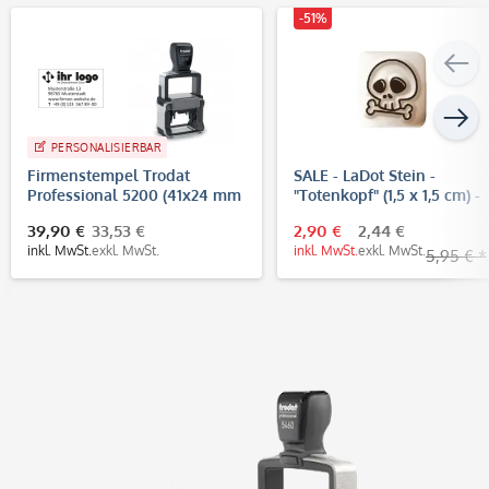
-51%
PERSONALISIERBAR
Firmenstempel Trodat
SALE - LaDot Stein -
Professional 5200 (41x24 mm
"Totenkopf" (1,5 x 1,5 cm) -
- 5 Zeilen)
Temporärer Tattoo Stempe
39,90 €
33,53 €
2,90 €
2,44 €
inkl. MwSt.
exkl. MwSt.
inkl. MwSt.
exkl. MwSt.
5,95 € *