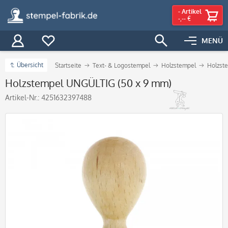
-
Artikel
-,-- €
MENÜ
Übersicht
Startseite
Text- & Logostempel
Holzstempel
Holzste
Holzstempel UNGÜLTIG (50 x 9 mm)
Artikel-Nr.:
4251632397488