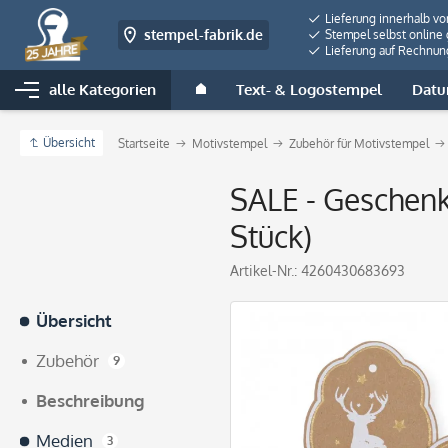
Lieferung innerhalb v
stempel-fabrik.de
Stempel selbst online 
Lieferung auf Rechnun
alle Kategorien
Text- & Logostempel
Datu
Übersicht
Startseite
Motivstempel
Zubehör für Motivstempel
SALE - Geschenk
Stück)
Artikel-Nr.:
4260430683693
Übersicht
Zubehör
9
Beschreibung
Medien
3