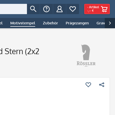
-
Artikel
-,-- €
el
Motivstempel
Zubehör
Prägezangen
Gravur | 

 Stern (2x2