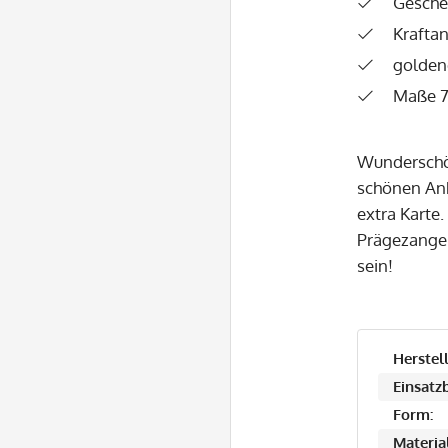
Gesche
Krafta
golden
Maße 7
Wunderschön
schönen Anh
extra Karte
Prägezangen
sein!
Herstell
Einsatzb
Form:
Material