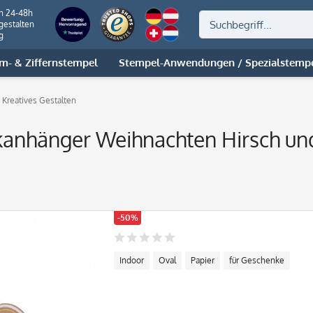
on 24-48h
gestalten
g
m- & Ziffernstempel
Stempel-Anwendungen / Spezialstemp
Kreatives Gestalten
anhänger Weihnachten Hirsch und
-50%
Indoor
Oval
Papier
für Geschenke