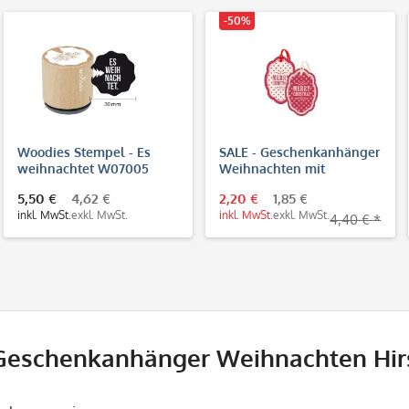
-50%
Woodies Stempel - Es
SALE - Geschenkanhänger
weihnachtet W07005
Weihnachten mit
Sternchen (2x2 Stück)
5,50 €
4,62 €
2,20 €
1,85 €
inkl. MwSt.
exkl. MwSt.
inkl. MwSt.
exkl. MwSt.
4,40 € *
Geschenkanhänger Weihnachten Hirs