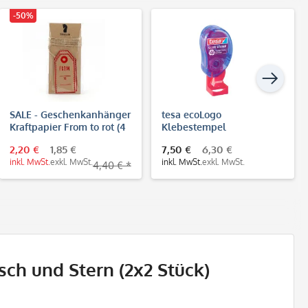
-50%
SALE - Geschenkanhänger
tesa ecoLogo
Kraftpapier From to rot (4
Klebestempel
Stück)
2,20 €
1,85 €
7,50 €
6,30 €
inkl. MwSt.
exkl. MwSt.
inkl. MwSt.
exkl. MwSt.
4,40 € *
ch und Stern (2x2 Stück)