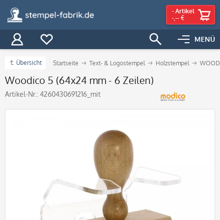
-
Artikel
-,-- €
MENÜ
Übersicht
Startseite
Text- & Logostempel
Holzstempel
WOODIC
Woodico 5 (64x24 mm - 6 Zeilen)
Artikel-Nr.:
4260430691216_mit