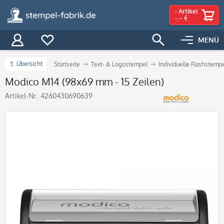
-
Artikel
-,-- €
MENÜ
Übersicht
Startseite
Text- & Logostempel
Individuelle Flashstemp
Modico M14 (98x69 mm - 15 Zeilen)
Artikel-Nr.:
4260430690639