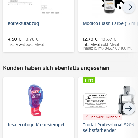
Korrekturabzug
Modico Flash Farbe (15 ml)
4,50 €
3,78 €
12,70 €
10,67 €
inkl. MwSt.
exkl. MwSt.
inkl. MwSt.
exkl. MwSt.
Inhalt: 15 ml
(84,67 € / 100 ml)
Kunden haben sich ebenfalls angesehen
TIPP!
PERSONALISIERBAR
tesa ecoLogo Klebestempel
Trodat Professional 5206 –
selbstfärbender
Text-/Logostempel, 56x33