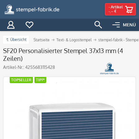
-
Artikel
-,-- €
MENÜ
Übersicht
Startseite
Text- & Logostempel
stempel-fabrik - Stempe
SF20 Personalisierter Stempel 37x13 mm (4
Zeilen)
Artikel-Nr.:
4255683115428
TOPSELLER
TIPP!