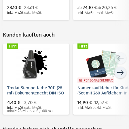
3 Zeilen) / Kleiderstempel /
28,10 €
23,61 €
24,10 €
20,25 €
ab
ab
Textilstempel
inkl. MwSt.
exkl. MwSt.
inkl. MwSt.
exkl. MwSt.
Kunden kauften auch
TIPP!
TIPP!
PERSONALISIERBAR
Trodat Stempelfarbe 7011 (28
Namensaufkleber für Kind
ml) Dokumentenecht DIN ISO
(Set mit 260 Aufklebern in
11798
verschiedenen Größen)
4,40 €
3,70 €
14,90 €
12,52 €
inkl. MwSt.
exkl. MwSt.
inkl. MwSt.
exkl. MwSt.
Inhalt: 28 ml
(15,71 € / 100 ml)