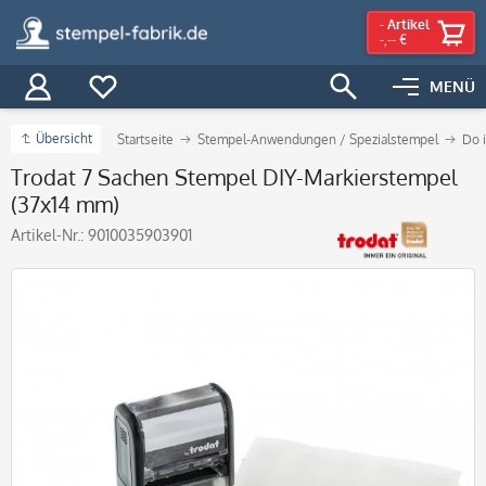
-
Artikel
-,-- €
MENÜ
Übersicht
Startseite
Stempel-Anwendungen / Spezialstempel
Do i
Trodat 7 Sachen Stempel DIY-Markierstempel
(37x14 mm)
Artikel-Nr.:
9010035903901