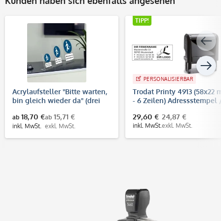
Kunden haben sich ebenfalls angesehen
TIPP!
PERSONALISIERBAR
Acrylaufsteller "Bitte warten,
Trodat Printy 4913 (58x22
bin gleich wieder da" (drei
- 6 Zeilen) Adressstempel 
verschiedene Größen)
Firmenstempel
18,70 €
15,71 €
29,60 €
24,87 €
ab
ab
inkl. MwSt.
exkl. MwSt.
inkl. MwSt.
exkl. MwSt.