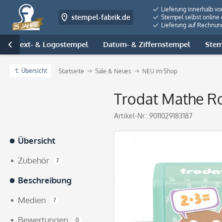
Lieferung innerhalb v
stempel-fabrik.de
Stempel selbst online 
Lieferung auf Rechnun
Text- & Logostempel
Datum- & Ziffernstempel
Stem

Übersicht
Startseite
Sale & Neues
NEU im Shop
Trodat Mathe Ro
Artikel-Nr.:
9011029183187
Übersicht
Zubehör
7
Beschreibung
Medien
7
Bewertungen
0