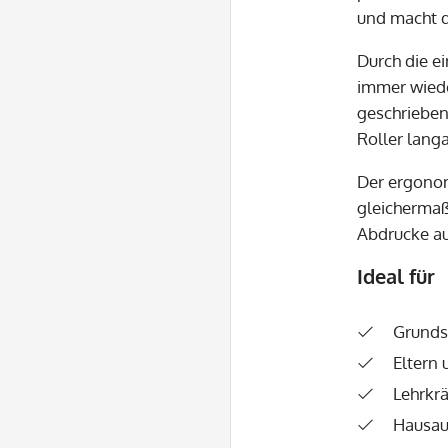
und macht 
Durch die e
immer wiede
geschrieben
Roller lang
Der ergonom
gleichermaß
Abdrucke au
Ideal für
Grunds
Eltern 
Lehrkrä
Hausau