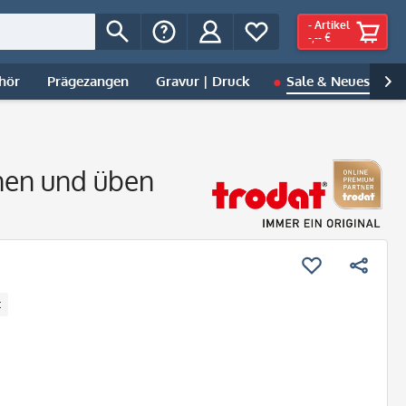
-
Artikel
-,-- €
hör
Prägezangen
Gravur | Druck
Sale & Neues
B

rnen und üben
t