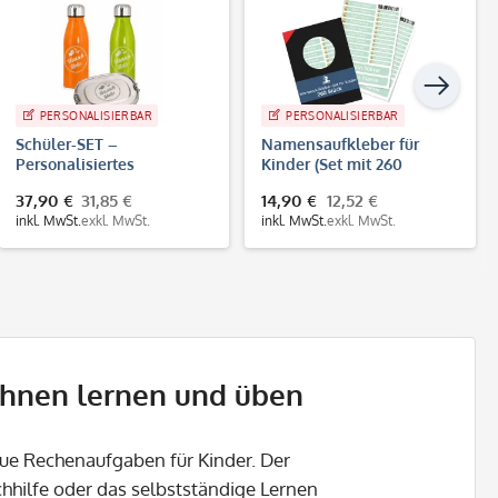
PERSONALISIERBAR
PERSONALISIERBAR
Schüler-SET –
Namensaufkleber für
Personalisiertes
Kinder (Set mit 260
Brotdosen- &
Aufklebern in
37,90 €
31,85 €
14,90 €
12,52 €
Trinkflaschen-Set mit
verschiedenen Größen)
inkl. MwSt.
exkl. MwSt.
inkl. MwSt.
exkl. MwSt.
Namen
chnen lernen und üben
ue Rechenaufgaben für Kinder. Der
chhilfe oder das selbstständige Lernen