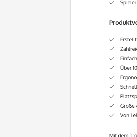
Spieler
Produktvo
Erstel
Zahlre
Einfach
Über 1
Ergono
Schnel
Platzsp
Große 
Von Le
Mit dem
Tr