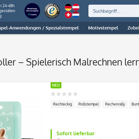
on 24-48h
gestalten
g
pel-Anwendungen / Spezialstempel
Motivstempel
Zube
ller – Spielerisch Malrechnen le
NEU
Rechteckig
Rollstempel
Rechenrally
Bun
Sofort lieferbar