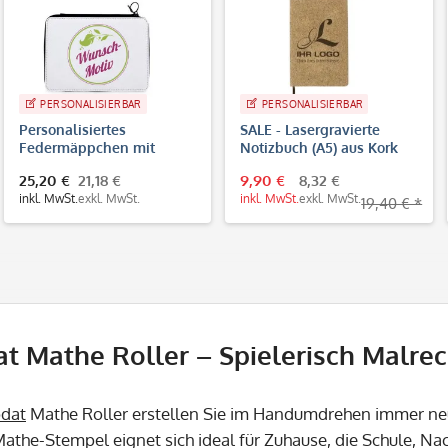
PERSONALISIERBAR
PERSONALISIERBAR
Personalisiertes
SALE - Lasergravierte
Federmäppchen mit
Notizbuch (A5) aus Kork
Wunschmotiv & Name
(120x180 mm)
25,20 €
21,18 €
9,90 €
8,32 €
inkl. MwSt.
exkl. MwSt.
inkl. MwSt.
exkl. MwSt.
19,40 € *
at Mathe Roller – Spielerisch Malre
odat
Mathe Roller erstellen Sie im Handumdrehen immer ne
Mathe-Stempel eignet sich ideal für Zuhause, die Schule, Na