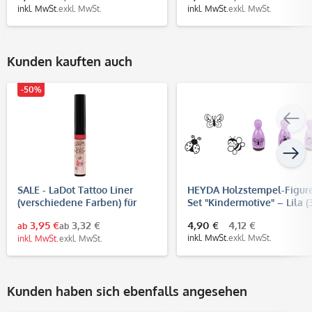
inkl. MwSt.
exkl. MwSt.
inkl. MwSt.
exkl. MwSt.
Kunden kauften auch
-50%
SALE - LaDot Tattoo Liner
HEYDA Holzstempel-Figur
(verschiedene Farben) für
Set "Kindermotive" – Lila (
temporäre Tattoos
Stück - Ø 12 mm)
3,95 €
3,32 €
4,90 €
4,12 €
ab
ab
inkl. MwSt.
exkl. MwSt.
inkl. MwSt.
exkl. MwSt.
Kunden haben sich ebenfalls angesehen