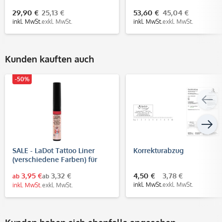
Kindermotiv und
29,90 €
25,13 €
53,60 €
45,04 €
individueller Gravur
inkl. MwSt.
exkl. MwSt.
inkl. MwSt.
exkl. MwSt.
Kunden kauften auch
-50%
SALE - LaDot Tattoo Liner
Korrekturabzug
(verschiedene Farben) für
temporäre Tattoos
3,95 €
3,32 €
4,50 €
3,78 €
ab
ab
inkl. MwSt.
exkl. MwSt.
inkl. MwSt.
exkl. MwSt.