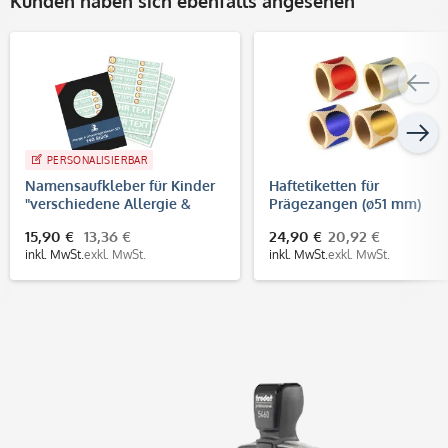
Kunden haben sich ebenfalls angesehen
PERSONALISIERBAR
Namensaufkleber für Kinder
Haftetiketten für
"verschiedene Allergie &
Prägezangen (ø51 mm)
Unverträglichkeiten" (140
15,90 €
13,36 €
24,90 €
20,92 €
Aufkleber)
inkl. MwSt.
exkl. MwSt.
inkl. MwSt.
exkl. MwSt.