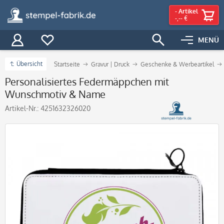
-
Artikel
-,-- €
MENÜ
Übersicht
Startseite
Gravur | Druck
Geschenke & Werbeartikel
Personalisiertes Federmäppchen mit
Wunschmotiv & Name
Artikel-Nr.:
4251632326020