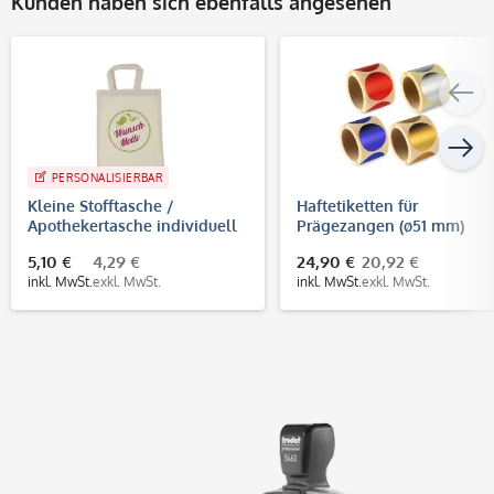
Kunden haben sich ebenfalls angesehen
PERSONALISIERBAR
Kleine Stofftasche /
Haftetiketten für
Apothekertasche individuell
Prägezangen (ø51 mm)
bedrucken lassen – 4-
5,10 €
4,29 €
24,90 €
20,92 €
farbiger Druck
inkl. MwSt.
exkl. MwSt.
inkl. MwSt.
exkl. MwSt.