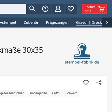
-
Artikel
-,-- €
ivstempel
Zubehör
Prägezangen
Gravur | Druck

uckmaße 30x35
ggesellenabschied
Kindergarten
CMYK
Schwarz