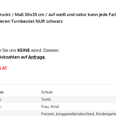
druckt / Maß 30x35 cm / auf weiß und natur kann jede Fa
nderen Turnbeutel NUR schwarz
n Sie uns
KEINE
word. Dateien.
ückzahlen auf
Anfrage
.
-5 AT
ie:
Schule
:
Textil
 :
Frau, Kind
Freizeit, Junggesellenabschied, Kindergart