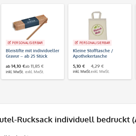
PERSONALISIERBAR
PERSONALISIERBAR
Bleistifte mit individueller
Kleine Stofftasche /
Gravur – ab 25 Stück
Apothekertasche
individuell bedrucken
14,10 €
11,85 €
5,10 €
4,29 €
ab
ab
lassen – 4-farbiger Druck
inkl. MwSt.
exkl. MwSt.
inkl. MwSt.
exkl. MwSt.
utel-Rucksack individuell bedruckt