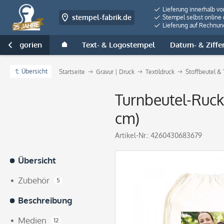
Lieferung innerhalb v
stempel-fabrik.de
Stempel selbst online 
Lieferung auf Rechnun
e Kategorien
Text- & Logostempel
Datum- & Ziffe

Übersicht
Startseite
Gravur | Druck
Textildruck
Stoffbeutel &
Turnbeutel-Ruck
cm)
Artikel-Nr.:
4260430683679
Übersicht
Zubehör
5
Beschreibung
Medien
12