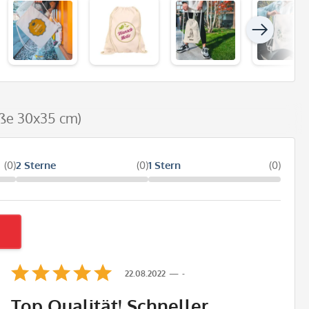
aße 30x35 cm)
(0)
2 Sterne
(0)
1 Stern
(0)
22.08.2022
-
Top Qualität! Schneller