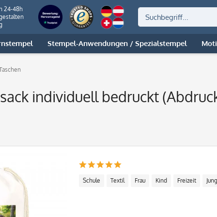
on 24-48h
gestalten
g
rnstempel
Stempel-Anwendungen / Spezialstempel
Mot
 Taschen
sack individuell bedruckt (Abdr
Schule
Textil
Frau
Kind
Freizeit
Jun