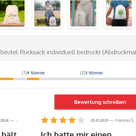
nbeutel-Rucksack individuell bedruckt (Abdruckm
(7)
4 Sterne
(2)
3 Sterne
Bewertung schreiben
.2024
-
25.01.2023
Franziska S.
 hält
Ich hatte mir einen