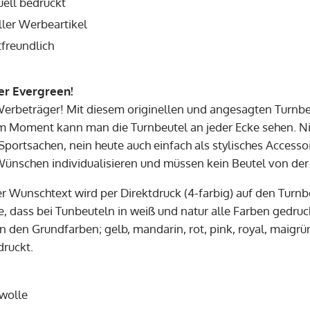
uell bedruckt
ller Werbeartikel
freundlich
er Evergreen!
Werbeträger! Mit diesem originellen und angesagten Turn
Im Moment kann man die Turnbeutel an jeder Ecke sehen. Ni
Sportsachen, nein heute auch einfach als stylisches Accesso
Wünschen individualisieren und müssen kein Beutel von d
er Wunschtext wird per Direktdruck (4-farbig) auf den Turnb
e, dass bei Tunbeuteln in weiß und natur alle Farben gedru
n den Grundfarben; gelb, mandarin, rot, pink, royal, maigrü
ruckt.
wolle