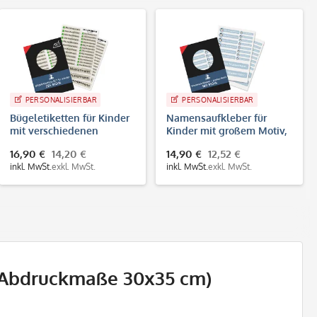
PERSONALISIERBAR
PERSONALISIERBAR
Bügeletiketten für Kinder
Namensaufkleber für
mit verschiedenen
Kinder mit großem Motiv,
Motiven (Set mit 225
160 Stück, Set
16,90 €
14,20 €
14,90 €
12,52 €
Etiketten)
inkl. MwSt.
exkl. MwSt.
inkl. MwSt.
exkl. MwSt.
 (Abdruckmaße 30x35 cm)