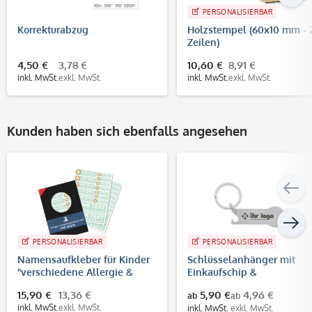
PERSONALISIERBAR
Korrekturabzug
Holzstempel (60x10 mm - 
Zeilen)
4,50 €
3,78 €
10,60 €
8,91 €
inkl. MwSt.
exkl. MwSt.
inkl. MwSt.
exkl. MwSt.
Kunden haben sich ebenfalls angesehen
PERSONALISIERBAR
PERSONALISIERBAR
Namensaufkleber für Kinder
Schlüsselanhänger mit
"verschiedene Allergie &
Einkaufschip &
Unverträglichkeiten" (140
Flaschenöffner (Gravurma
15,90 €
13,36 €
5,90 €
4,96 €
ab
ab
Aufkleber)
40x15 mm)
inkl. MwSt.
exkl. MwSt.
inkl. MwSt.
exkl. MwSt.