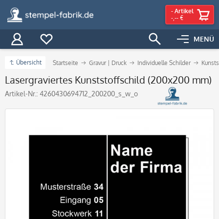
-
Artikel
-,-- €
MENÜ
Übersicht
Startseite
Gravur | Druck
Individuelle Schilder
Kunsts
Lasergraviertes Kunststoffschild (200x200 mm)
Artikel-Nr.:
4260430694712_200200_s_w_o