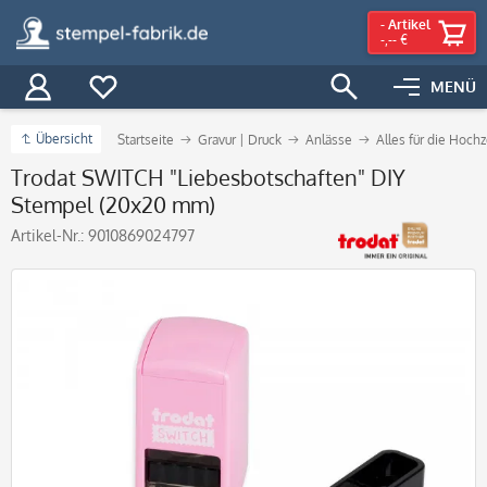
-
Artikel
-,-- €
MENÜ
Übersicht
Startseite
Gravur | Druck
Anlässe
Alles für die Hochz
Trodat SWITCH "Liebesbotschaften" DIY
Stempel (20x20 mm)
Artikel-Nr.:
9010869024797