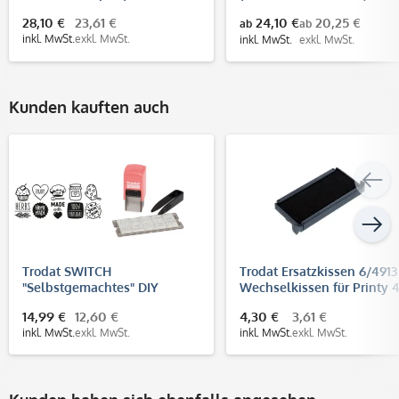
3 Zeilen) / Kleiderstempel /
28,10 €
23,61 €
24,10 €
20,25 €
ab
ab
Textilstempel
inkl. MwSt.
exkl. MwSt.
inkl. MwSt.
exkl. MwSt.
Kunden kauften auch
Trodat SWITCH
Trodat Ersatzkissen 6/4913
"Selbstgemachtes" DIY
Wechselkissen für Printy 
Stempel (20x20 mm)
14,99 €
12,60 €
4,30 €
3,61 €
inkl. MwSt.
exkl. MwSt.
inkl. MwSt.
exkl. MwSt.