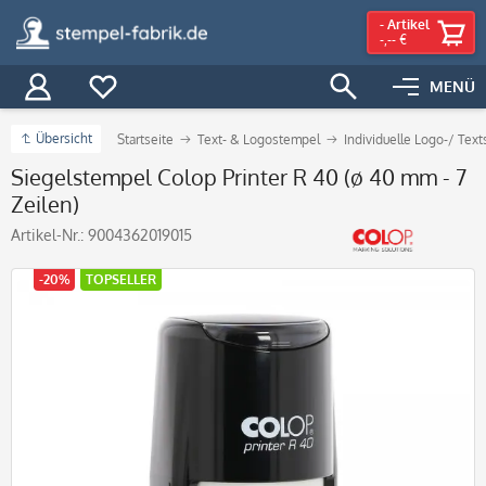
-
Artikel
-,-- €
MENÜ
Übersicht
Startseite
Text- & Logostempel
Individuelle Logo-/ Tex
Siegelstempel Colop Printer R 40 (ø 40 mm - 7
Zeilen)
Artikel-Nr.:
9004362019015
-20%
TOPSELLER