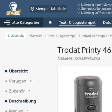
Lieferung innerhalb v
stempel-fabrik.de
Stempel selbst online 
Lieferung auf Rechnun
alle Kategorien
Text- & Logostempel
Datu
Übersicht
Startseite
Text- & Logostempel
Individuelle Logo-/ T
Trodat Printy 46
Artikel-Nr.:
0092399452102
Übersicht
Vorlagen
4
Zubehör
2
Beschreibung
Medien
5