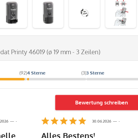
odat Printy 46019 (ø 19 mm - 3 Zeilen)
(92)
4 Sterne
(3)
3 Sterne
Bewertung schreiben
.2026
-
30.06.2026
-
elle
Alles Bestens!