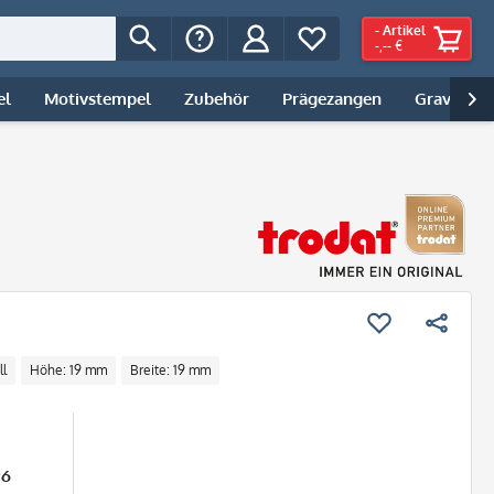
-
Artikel
-,-- €
el
Motivstempel
Zubehör
Prägezangen
Gravur | 

ll
Höhe: 19 mm
Breite: 19 mm
26