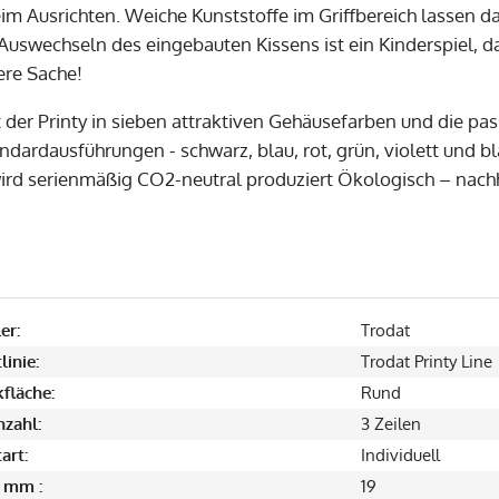
eim Ausrichten. Weiche Kunststoffe im Griffbereich lassen
 Auswechseln des eingebauten Kissens ist ein Kinderspiel, d
ere Sache!
ist der Printy in sieben attraktiven Gehäusefarben und die 
ndardausführungen - schwarz, blau, rot, grün, violett und bl
wird serienmäßig CO2-neutral produziert Ökologisch – nachh
er:
Trodat
linie:
Trodat Printy Line
fläche:
Rund
nzahl:
3 Zeilen
art:
Individuell
 mm :
19