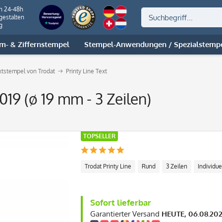
on 24-48h
gestalten
g
m- & Ziffernstempel
Stempel-Anwendungen / Spezialstemp
extstempel von Trodat
Printy Line Text
019 (ø 19 mm - 3 Zeilen)
TOPSELLER
Trodat Printy Line
Rund
3 Zeilen
Individue
Sofort lieferbar
Garantierter Versand
HEUTE, 06.08.20