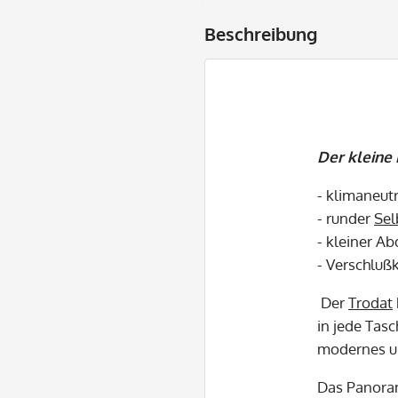
Beschreibung
Der kleine
- klimaneutr
- runder
Sel
- kleiner A
- Verschluß
Der
Trodat
in jede Tasc
modernes un
Das Panoram