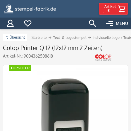
-
Artikel
-,-- €
MENÜ
Übersicht
Startseite
Text- & Logostempel
Individuelle Logo-/ Tex
Colop Printer Q 12 (12x12 mm 2 Zeilen)
Artikel-Nr.:
9004362508618
TOPSELLER