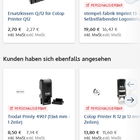
PERSONALISIERBAR
Ersatzkissen Q/12 für Colop
stempel-fabrik Imprint 13 
Printer Q12
Selbstfärbender Logostem
58x22 mm, bis 6 Zeilen
2,70 €
2,27 €
19,60 €
16,47 €
inkl. MwSt.
exkl. MwSt.
inkl. MwSt.
exkl. MwSt.
Kunden haben sich ebenfalls angesehen
PERSONALISIERBAR
PERSONALISIERBAR
Trodat Printy 4907 (13x6 mm -
Colop Printer R 12 (ø 12 mm
1 Zeile)
Zeilen)
8,50 €
7,14 €
13,80 €
11,60 €
inkl. MwSt.
exkl. MwSt.
inkl. MwSt.
exkl. MwSt.