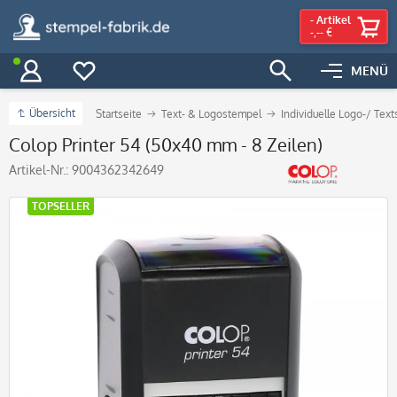
-
Artikel
-,-- €
MENÜ
Übersicht
Startseite
Text- & Logostempel
Individuelle Logo-/ Tex
Colop Printer 54 (50x40 mm - 8 Zeilen)
Artikel-Nr.:
9004362342649
TOPSELLER