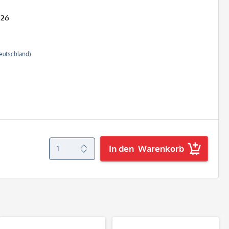
026
eutschland)
In den
Warenkorb