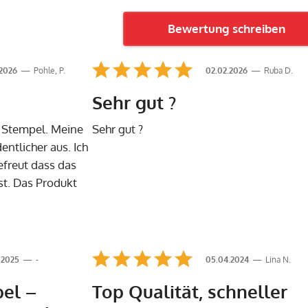
Bewertung schreiben
.2026
Pohle, P.
02.02.2026
Ruba D.
Sehr gut ?
r Stempel. Meine
Sehr gut ?
entlicher aus. Ich
efreut dass das
st. Das Produkt
.2025
-
05.04.2024
Lina N.
pel –
Top Qualität, schneller