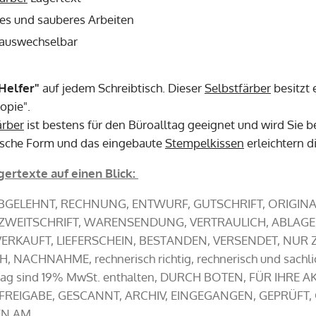
les und sauberes Arbeiten
 auswechselbar
Helfer"
auf jedem Schreibtisch. Dieser
Selbstfärber
besitzt 
opie".
ärber
ist bestens für den Büroalltag geeignet und wird Sie bei
ische Form und das eingebaute
Stempelkissen
erleichtern d
ertexte auf einen Blick:
ABGELEHNT, RECHNUNG, ENTWURF, GUTSCHRIFT, ORIGINA
, ZWEITSCHRIFT, WARENSENDUNG, VERTRAULICH, ABLAGE
VERKAUFT, LIEFERSCHEIN, BESTANDEN, VERSENDET, NUR
 NACHNAHME, rechnerisch richtig, rechnerisch und sachlic
rag sind 19% MwSt. enthalten, DURCH BOTEN, FÜR IHRE 
REIGABE, GESCANNT, ARCHIV, EINGEGANGEN, GEPRÜFT, 
EN AM