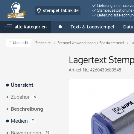
Lieferung innerhalb v
stempel-fabrik.de
Stempel selbst online 
Lieferung auf Rechnun
alle Kategorien
Text- & Logostempel
Datu
Übersicht
Startseite
Stempel-Anwendungen / Spezialstempel
La
Lagertext Stemp
Artikel-Nr.:
4260430680548
Übersicht
Zubehör
6
Beschreibung
Medien
7
Bewertungen
29