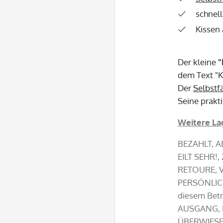
schnel
Kissen
Der kleine
"
dem Text "K
Der
Selbstf
Seine prakt
Weitere Lag
BEZAHLT, 
EILT SEHR!
RETOURE, 
PERSÖNLICH,
diesem Bet
AUSGANG, F
ÜBERWIES