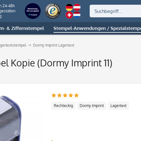
on 24-48h
gestalten
g
m- & Ziffernstempel
Stempel-Anwendungen / Spezialstemp
gertextstempel
Dormy Imprint Lagertext
el Kopie (Dormy Imprint 11)
Rechteckig
Dormy Imprint
Lagertext