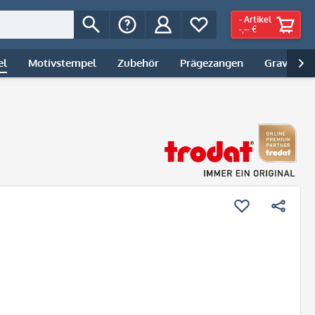
-
Artikel
-,-- €
el
Motivstempel
Zubehör
Prägezangen
Gravur | 
