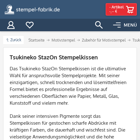
-
Artikel
-,-- €
MENÜ
Zurück
Startseite
Motivstempel
Zubehör für Motivstempel
Tsuk
Filter
Tsukineko StazOn Stempelkissen
Das Tsukineko StazOn Stempelkissen ist die ultimative
Wahl für anspruchsvolle Stempelprojekte. Mit seiner
einzigartigen, schnell trocknenden und lösemittelfreien
Formel bietet es professionelle Ergebnisse auf
verschiedenen Oberflächen wie Papier, Metall, Glas,
Kunststoff und vielem mehr.
Dank seiner intensiven Pigmente sorgt das
Stempelkissen für gestochen scharfe Abdrücke mit
kräftigen Farben, die dauerhaft und wischfest sind. Die
vielseitige Anwendungsmöglichkeit und die hohe