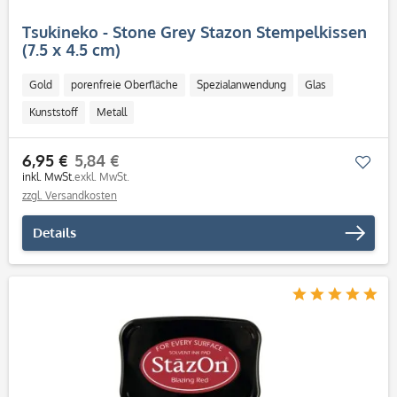
Tsukineko - Stone Grey Stazon Stempelkissen
(7.5 x 4.5 cm)
Gold
porenfreie Oberfläche
Spezialanwendung
Glas
Kunststoff
Metall
6,95 €
5,84 €
Mer
inkl. MwSt.
exkl. MwSt.
zzgl. Versandkosten
Details