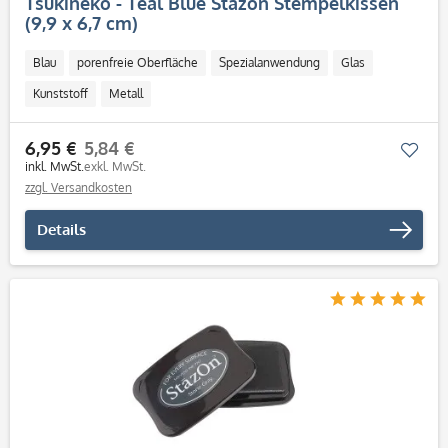
Tsukineko - Teal Blue Stazon Stempelkissen
(9,9 x 6,7 cm)
Blau
porenfreie Oberfläche
Spezialanwendung
Glas
Kunststoff
Metall
6,95 €
5,84 €
Mer
inkl. MwSt.
exkl. MwSt.
zzgl. Versandkosten
Details