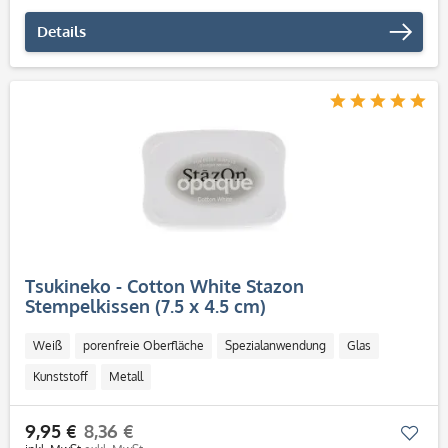
Details
Tsukineko - Cotton White Stazon
Stempelkissen (7.5 x 4.5 cm)
Weiß
porenfreie Oberfläche
Spezialanwendung
Glas
Kunststoff
Metall
9,95 €
8,36 €
Mer