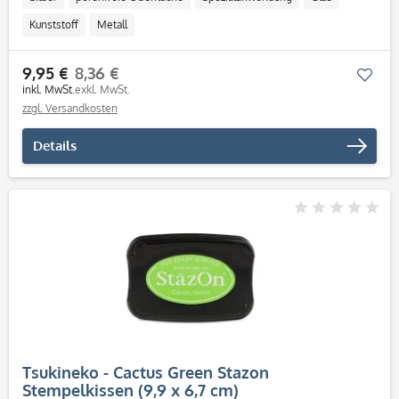
Kunststoff
Metall
9,95 €
8,36 €
Mer
inkl. MwSt.
exkl. MwSt.
zzgl. Versandkosten
Details
Tsukineko - Cactus Green Stazon
Stempelkissen (9,9 x 6,7 cm)