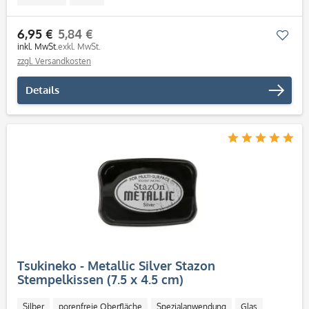
6,95 €
5,84 €
Mer
inkl. MwSt.
exkl. MwSt.
zzgl. Versandkosten
Details
Tsukineko - Metallic Silver Stazon
Stempelkissen (7.5 x 4.5 cm)
Silber
porenfreie Oberfläche
Spezialanwendung
Glas