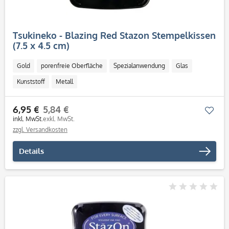
Tsukineko - Blazing Red Stazon Stempelkissen
(7.5 x 4.5 cm)
Gold
porenfreie Oberfläche
Spezialanwendung
Glas
Kunststoff
Metall
6,95 €
5,84 €
Mer
inkl. MwSt.
exkl. MwSt.
zzgl. Versandkosten
Details