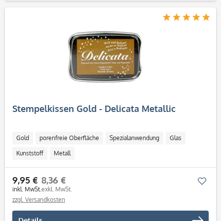
Stempelkissen Gold - Delicata Metallic
Gold
porenfreie Oberfläche
Spezialanwendung
Glas
Kunststoff
Metall
9,95 €
8,36 €
Mer
inkl. MwSt.
exkl. MwSt.
zzgl. Versandkosten
Details