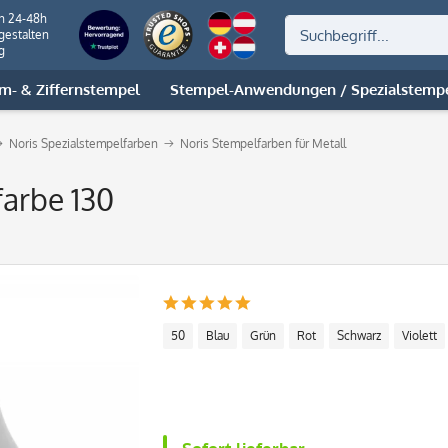
on 24-48h
gestalten
g
m- & Ziffernstempel
Stempel-Anwendungen / Spezialstemp
Noris Spezialstempelfarben
Noris Stempelfarben für Metall
arbe 130
50
Blau
Grün
Rot
Schwarz
Violett