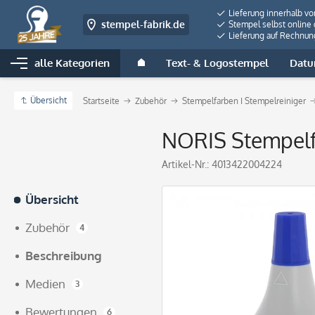
Lieferung innerhalb v
stempel-fabrik.de
Stempel selbst online 
Lieferung auf Rechnun
alle Kategorien
Text- & Logostempel
Datu
Übersicht
Startseite
Zubehör
Stempelfarben I Stempelreiniger
NORIS Stempelf
Artikel-Nr.:
4013422004224
Übersicht
Zubehör
4
Beschreibung
Medien
3
Bewertungen
6