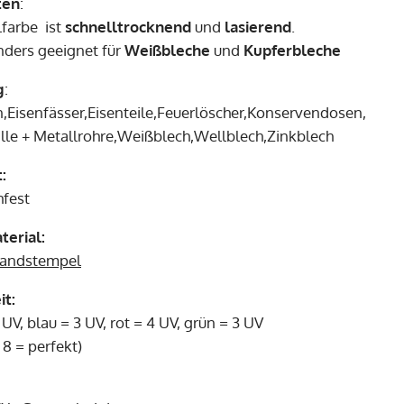
ten
:
farbe ist
schnelltrocknend
und
lasierend
.
onders geeignet für
Weißbleche
und
Kupferbleche
g
:
,Eisenfässer,Eisenteile,Feuerlöscher,Konservendosen,
lle + Metallrohre,Weißblech,Wellblech,Zinkblech
:
hfest
erial:
andstempel
it:
UV, blau = 3 UV, rot = 4 UV, grün = 3 UV
 8 = perfekt)