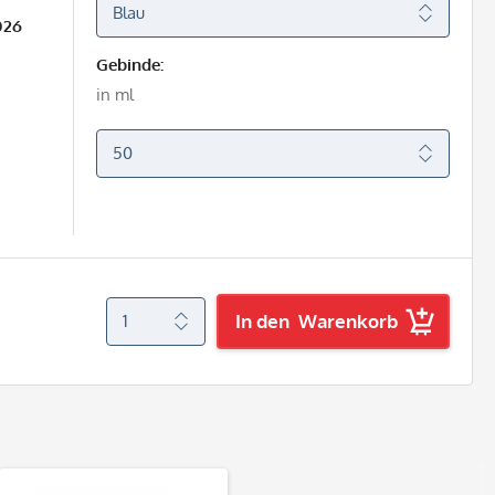
026
Gebinde:
in ml
In den
Warenkorb