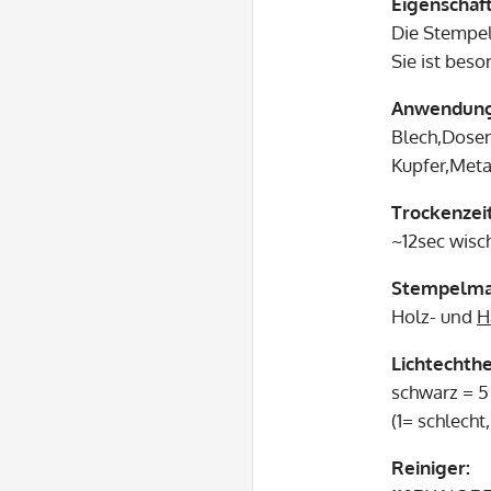
Eigenschaf
Die Stempel
Sie ist bes
Anwendun
Blech,Dosen
Kupfer,Meta
Trockenzeit
~12sec wisc
Stempelmat
Holz- und
H
Lichtechthe
schwarz = 5 
(1= schlecht,
Reiniger: