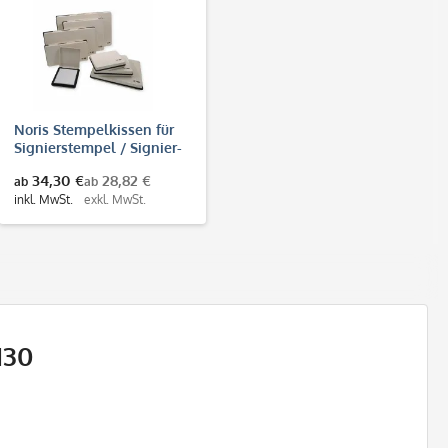
Noris Stempelkissen für
Signierstempel / Signier-
Stempelkissen mit
34,30 €
28,82 €
ab
ab
Metallgehäuse
inkl. MwSt.
exkl. MwSt.
130