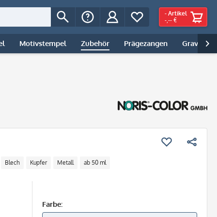
-
Artikel
-,-- €
el
Motivstempel
Zubehör
Prägezangen
Gravur | 

Blech
Kupfer
Metall
ab 50 ml
Farbe: