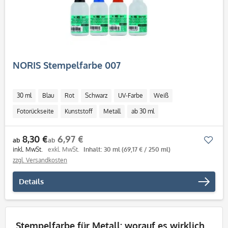
NORIS Stempelfarbe 007
30 ml
Blau
Rot
Schwarz
UV-Farbe
Weiß
Fotorückseite
Kunststoff
Metall
ab 30 ml
8,30 €
6,97 €
Mer
ab
ab
inkl. MwSt.
exkl. MwSt.
Inhalt: 30 ml
(69,17 € / 250 ml)
zzgl. Versandkosten
Details
Stempelfarbe für Metall: worauf es wirklich