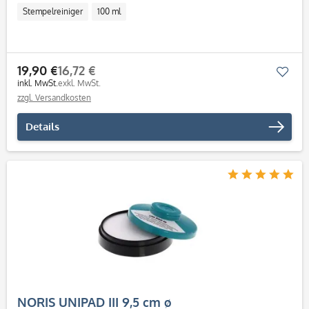
Stempelreiniger
100 ml
19,90 €
16,72 €
Mer
inkl. MwSt.
exkl. MwSt.
zzgl. Versandkosten
Details
NORIS UNIPAD III 9,5 cm ø