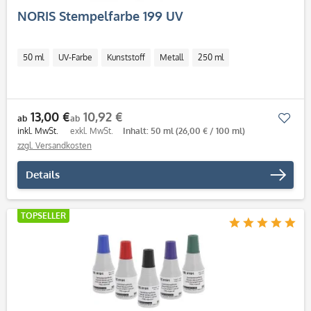
NORIS Stempelfarbe 199 UV
50 ml
UV-Farbe
Kunststoff
Metall
250 ml
13,00 €
10,92 €
Mer
ab
ab
inkl. MwSt.
exkl. MwSt.
Inhalt: 50 ml
(26,00 € / 100 ml)
zzgl. Versandkosten
Details
TOPSELLER