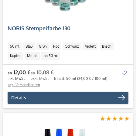
NORIS Stempelfarbe 130
50 ml
Blau
Grün
Rot
Schwarz
Violett
Blech
Kupfer
Metall
ab 50 ml
12,00 €
10,08 €
Mer
ab
ab
inkl. MwSt.
exkl. MwSt.
Inhalt: 50 ml
(24,00 € / 100 ml)
zzgl. Versandkosten
Details