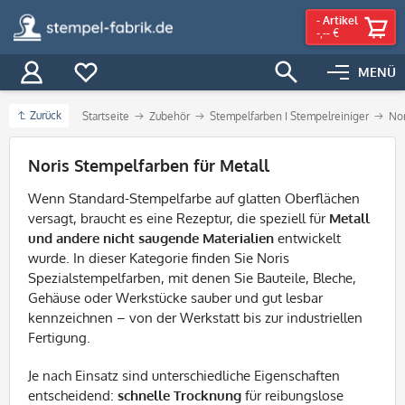
-
Artikel
-,-- €
MENÜ
Zurück
Startseite
Zubehör
Stempelfarben I Stempelreiniger
Nor
Filter
Noris Stempelfarben für Metall
Wenn Standard-Stempelfarbe auf glatten Oberflächen
versagt, braucht es eine Rezeptur, die speziell für
Metall
und andere nicht saugende Materialien
entwickelt
wurde. In dieser Kategorie finden Sie Noris
Spezialstempelfarben, mit denen Sie Bauteile, Bleche,
Gehäuse oder Werkstücke sauber und gut lesbar
kennzeichnen – von der Werkstatt bis zur industriellen
Fertigung.
Je nach Einsatz sind unterschiedliche Eigenschaften
entscheidend:
schnelle Trocknung
für reibungslose