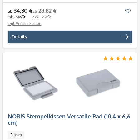
34,30 €
28,82 €
Mer
ab
ab
inkl. MwSt.
exkl. MwSt.
zzgl. Versandkosten
Details
NORIS Stempelkissen Versatile Pad (10,4 x 6,6
cm)
Blanko