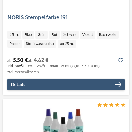
NORIS Stempelfarbe 191
25 ml
Blau
Grün
Rot
Schwarz
Violett
Baumwolle
Papier
Stoff (waschecht)
ab 25 ml
5,50 €
4,62 €
Mer
ab
ab
inkl. MwSt.
exkl. MwSt.
Inhalt: 25 ml
(22,00 € / 100 ml)
zzgl. Versandkosten
Details