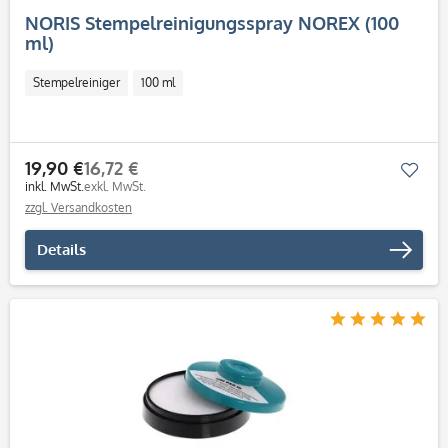
NORIS Stempelreinigungsspray NOREX (100
ml)
Stempelreiniger
100 ml
19,90 €
16,72 €
Mer
inkl. MwSt.
exkl. MwSt.
zzgl. Versandkosten
Details