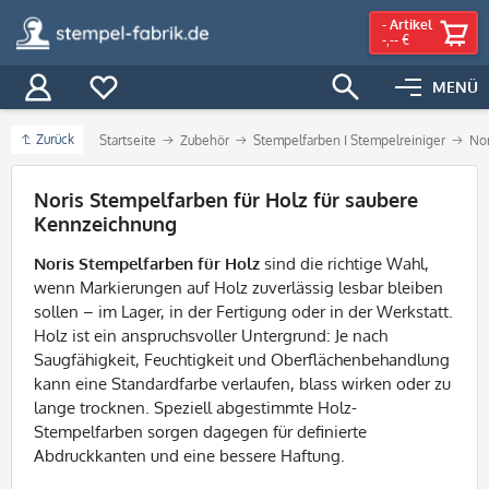
-
Artikel
-,-- €
MENÜ
Zurück
Startseite
Zubehör
Stempelfarben I Stempelreiniger
Nor
Filter
Noris Stempelfarben für Holz für saubere
Kennzeichnung
Noris Stempelfarben für Holz
sind die richtige Wahl,
wenn Markierungen auf Holz zuverlässig lesbar bleiben
sollen – im Lager, in der Fertigung oder in der Werkstatt.
Holz ist ein anspruchsvoller Untergrund: Je nach
Saugfähigkeit, Feuchtigkeit und Oberflächenbehandlung
kann eine Standardfarbe verlaufen, blass wirken oder zu
lange trocknen. Speziell abgestimmte Holz-
Stempelfarben sorgen dagegen für definierte
Abdruckkanten und eine bessere Haftung.