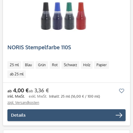
NORIS Stempelfarbe 110S
25 ml
Blau
Grün
Rot
Schwarz
Holz
Papier
ab 25 ml
4,00 €
3,36 €
Mer
ab
ab
inkl. MwSt.
exkl. MwSt.
Inhalt: 25 ml
(16,00 € / 100 ml)
zzgl. Versandkosten
Details