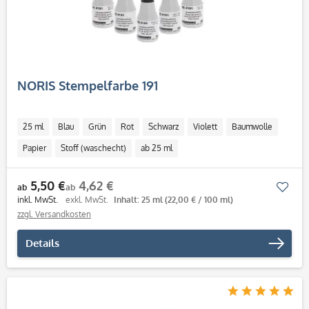
NORIS Stempelfarbe 191
25 ml
Blau
Grün
Rot
Schwarz
Violett
Baumwolle
Papier
Stoff (waschecht)
ab 25 ml
5,50 €
4,62 €
Mer
ab
ab
inkl. MwSt.
exkl. MwSt.
Inhalt: 25 ml
(22,00 € / 100 ml)
zzgl. Versandkosten
Details