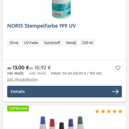
NORIS Stempelfarbe 199 UV
50 ml
UV-Farbe
Kunststoff
Metall
250 ml
13,00 €
10,92 €
Mer
ab
ab
inkl. MwSt.
exkl. MwSt.
Inhalt: 50 ml
(26,00 € / 100 ml)
zzgl. Versandkosten
Details
TOPSELLER