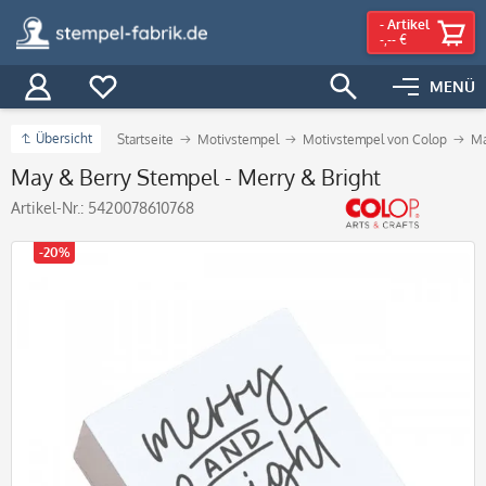
-
Artikel
-,-- €
MENÜ
Übersicht
Startseite
Motivstempel
Motivstempel von Colop
Ma
May & Berry Stempel - Merry & Bright
Artikel-Nr.:
5420078610768
-20%