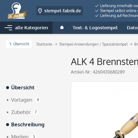
Lieferung innerhalb v
stempel-fabrik.de
Stempel selbst online 
Lieferung auf Rechnun
alle Kategorien
Text- & Logostempel
Datu
Übersicht
Startseite
Stempel-Anwendungen / Spezialstempel
B
ALK 4 Brennstem
Artikel-Nr.:
4260430680289
Übersicht
Vorlagen
4
Zubehör
7
Beschreibung
Medien
5