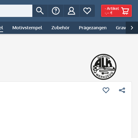
-
Artikel
-,-- €
el
Motivstempel
Zubehör
Prägezangen
Gravur | 
