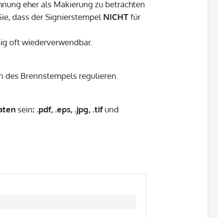
chnung eher als Makierung zu betrachten
Sie, dass der Signierstempel
NICHT
für
big oft wiederverwendbar.
n des Brennstempels regulieren.
aten
sein
:
.pdf, .eps, .jpg, .tif
und