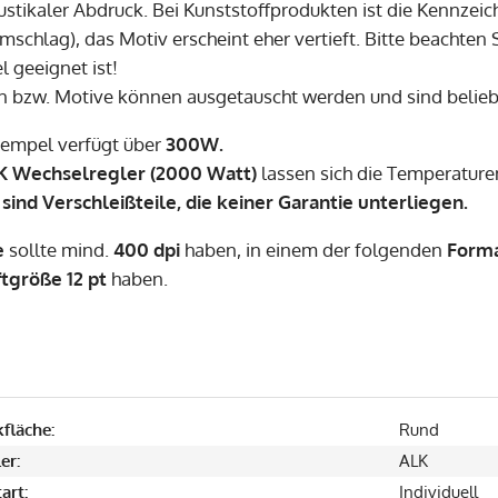
rustikaler Abdruck. Bei Kunststoffprodukten ist die Kennzei
mschlag), das Motiv erscheint eher vertieft. Bitte beachten 
 geeignet ist!
n bzw. Motive können ausgetauscht werden und sind belie
tempel verfügt über
300W.
K Wechselregler (2000 Watt)
lassen sich die Temperature
sind Verschleißteile, die keiner Garantie unterliegen.
e
sollte mind.
400 dpi
haben, in einem der folgenden
Form
tgröße 12 pt
haben.
fläche:
Rund
er:
ALK
art:
Individuell