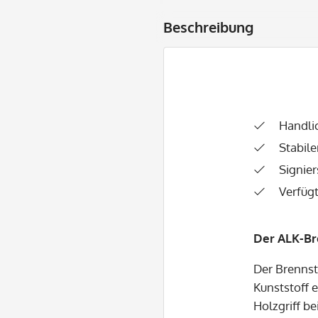
Beschreibung
Handli
Stabile
Signie
Verfüg
Der ALK-Br
Der Brenns
Kunststoff 
Holzgriff b