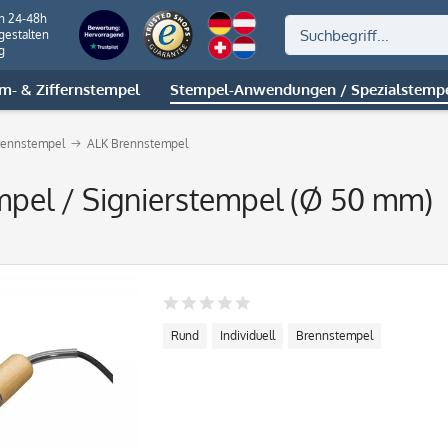
on 24-48h
gestalten
g
m- & Ziffernstempel
Stempel-Anwendungen / Spezialstemp
rennstempel
ALK Brennstempel
pel / Signierstempel (Ø 50 mm)
Rund
Individuell
Brennstempel