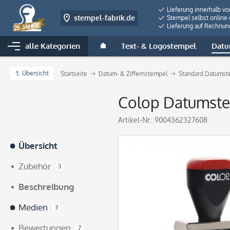
Lieferung innerhalb v
stempel-fabrik.de
Stempel selbst online 
Lieferung auf Rechnun
alle Kategorien
Text- & Logostempel
Datu
Übersicht
Startseite
Datum- & Ziffernstempel
Standard Datumst
Colop Datumste
Artikel-Nr.:
9004362327608
Übersicht
Zubehör
3
Beschreibung
Medien
3
Bewertungen
7