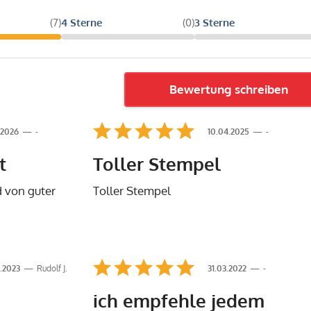
(7)
4 Sterne
(0)
3 Sterne
Bewertung schreiben
.2026
-
10.04.2025
-
t
Toller Stempel
d von guter
Toller Stempel
.2023
Rudolf J.
31.03.2022
-
ich empfehle jedem