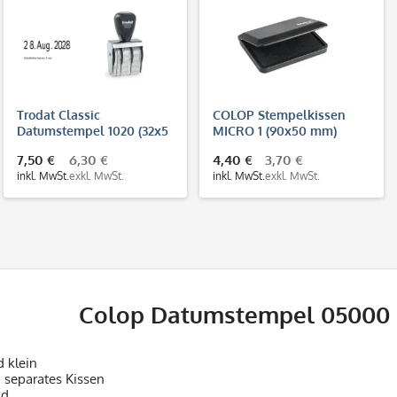
Trodat Classic
COLOP Stempelkissen
Datumstempel 1020 (32x5
MICRO 1 (90x50 mm)
mm)
7,50 €
6,30 €
4,40 €
3,70 €
inkl. MwSt.
exkl. MwSt.
inkl. MwSt.
exkl. MwSt.
Colop Datumstempel 05000 
d klein
n separates Kissen
nd