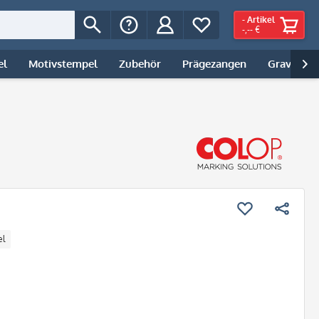
-
Artikel
-,-- €
el
Motivstempel
Zubehör
Prägezangen
Gravur | 

el