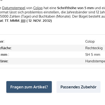
he
Datumstempel
von
Colop
hat eine
Schrifthöhe von 5 mm
und ei
mat lässt sich problemlos einstellen, die Jahresbänder sind 12 Ja
5000 Zahlen (Tage) und Buchtaben (Monate). Der Bügel besteht au
: TT. MMM. JJJJ ( 12. NOV. 2032)
er:
Colop
fläche:
Rechteckig
 mm :
SH 5 mm
linie:
Handstempe
Fragen zum Artikel?
Passendes Zubehör