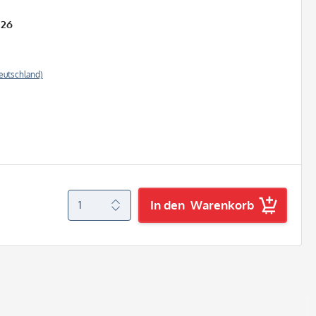
026
eutschland)
In den
Warenkorb