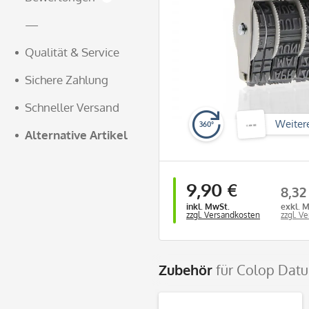
—
Qualität & Service
Sichere Zahlung
Schneller Versand
Weiter
360°
Alternative Artikel
9,90 €
8,32
inkl. MwSt.
exkl. 
zzgl. Versandkosten
zzgl. V
Zubehör
für Colop Dat