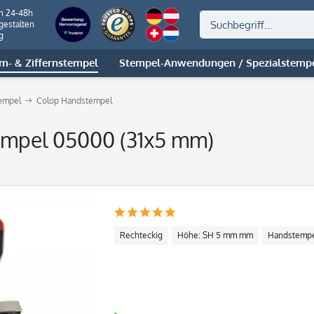
on 24-48h
gestalten
g
m- & Ziffernstempel
Stempel-Anwendungen / Spezialstemp
empel
Colop Handstempel
mpel 05000 (31x5 mm)
Rechteckig
Höhe: SH 5 mm mm
Handstemp