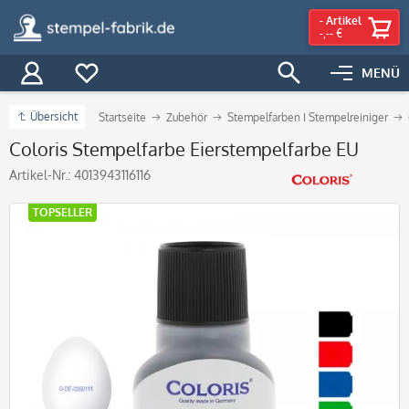
-
Artikel
-,-- €
MENÜ
Übersicht
Startseite
Zubehör
Stempelfarben I Stempelreiniger
Coloris Stempelfarbe Eierstempelfarbe EU
Artikel-Nr.:
4013943116116
TOPSELLER