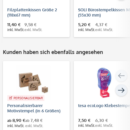
Filzplattenkissen Größe 2
SOLI Bürostempelkissen M
(118x67 mm)
(55x30 mm)
11,40 €
9,58 €
5,20 €
4,37 €
inkl. MwSt.
exkl. MwSt.
inkl. MwSt.
exkl. MwSt.
Kunden haben sich ebenfalls angesehen
PERSONALISIERBAR
Personalisierbarer
tesa ecoLogo Klebestempe
Motivstempel (in 6 Größen)
8,90 €
7,48 €
7,50 €
6,30 €
ab
ab
inkl. MwSt.
exkl. MwSt.
inkl. MwSt.
exkl. MwSt.