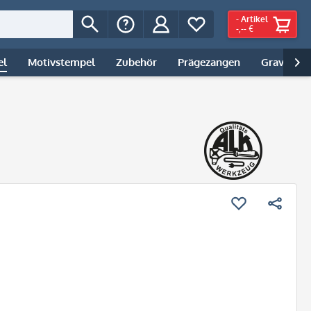
-
Artikel
-,-- €
el
Motivstempel
Zubehör
Prägezangen
Gravur | 
