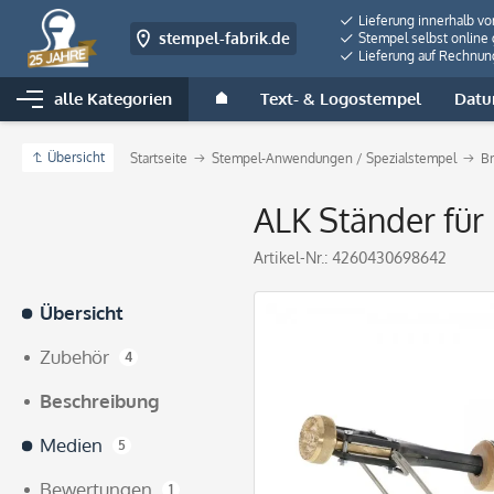
Lieferung innerhalb v
stempel-fabrik.de
Stempel selbst online 
Lieferung auf Rechnun
alle Kategorien
Text- & Logostempel
Datu
Übersicht
Startseite
Stempel-Anwendungen / Spezialstempel
B
ALK Ständer für
Artikel-Nr.:
4260430698642
Übersicht
Zubehör
4
Beschreibung
Medien
5
Bewertungen
1