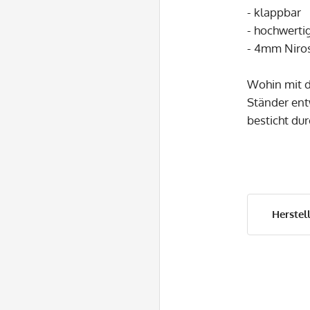
- klappbar
- hochwerti
- 4mm Niro
Wohin mit d
Ständer ent
besticht dur
Herstell