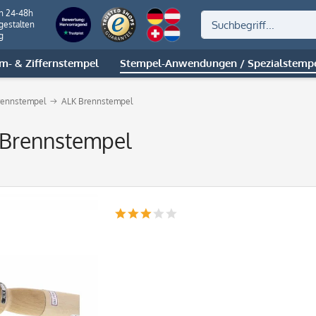
on 24-48h
gestalten
g
m- & Ziffernstempel
Stempel-Anwendungen / Spezialstemp
rennstempel
ALK Brennstempel
 Brennstempel