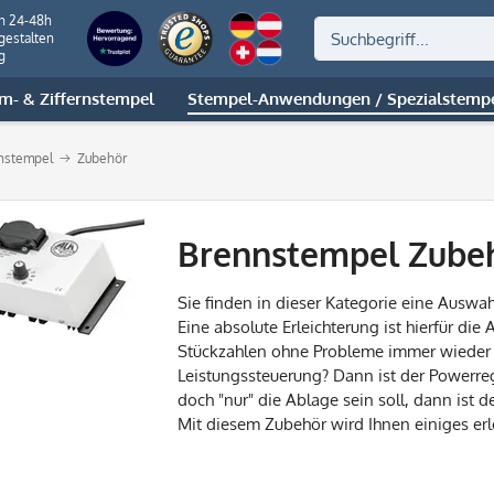
on 24-48h
gestalten
g
m- & Ziffernstempel
Stempel-Anwendungen / Spezialstemp
nstempel
Zubehör
Brennstempel Zube
Sie finden in dieser Kategorie eine
Auswah
Eine absolute Erleichterung ist hierfür die
Stückzahlen ohne Probleme immer wieder 
Leistungssteuerung? Dann ist der
Powerreg
doch
"
nur
"
die Ablage sein soll, dann ist d
Mit diesem Zubehör wird Ihnen einiges erle