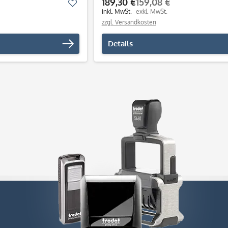
189,30 €
159,08 €
Merken
inkl. MwSt.
exkl. MwSt.
zzgl. Versandkosten
Details