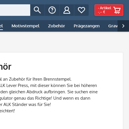
-
Artikel
-,-- €
el
Motivstempel
Zubehör
Prägezangen
Gravur | 

hör
l
an Zubehör für Ihren Brennstempel.
ALK
Lever
Press
, mit dieser können
Sie
bei höheren
den gleichen Abdruck aufbringen. Sie suchen eine
ulator
genau das Richtige! Und wenn es dann
er
ALK
Ständer was für Sie!
ichtert!