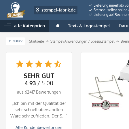
Lieferung innerhalb v
stempel-fabrik.de
Stempel selbst online 
Lieferung auf Rechnun
alle Kategorien
Text- & Logostempel
Datu
Zurück
Startseite
Stempel-Anwendungen / Spezialstempel
Bren
SEHR GUT
4.93
/ 5.00
aus 62417 Bewertungen
„Ich bin mit der Qualität der
sehr schnell übersandten
Ware sehr zufrieden. Der S...“
Alle Kundenbewertungen