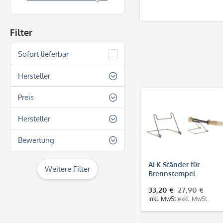
Filter
Sofort lieferbar
Hersteller
ALK-tools
Preis
Hersteller
von
33,20 €
bis
189,30 €
ALK
Bewertung
& mehr
ALK Ständer für
Weitere Filter
Brennstempel
& mehr
33,20 €
27,90 €
& mehr
inkl. MwSt.
exkl. MwSt.