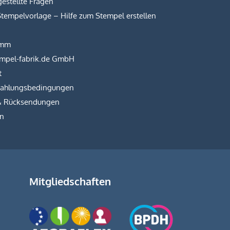
estellte Fragen
Stempelvorlage – Hilfe zum Stempel erstellen
amm
empel-fabrik.de GmbH
t
Zahlungsbedingungen
& Rücksendungen
on
Mitgliedschaften