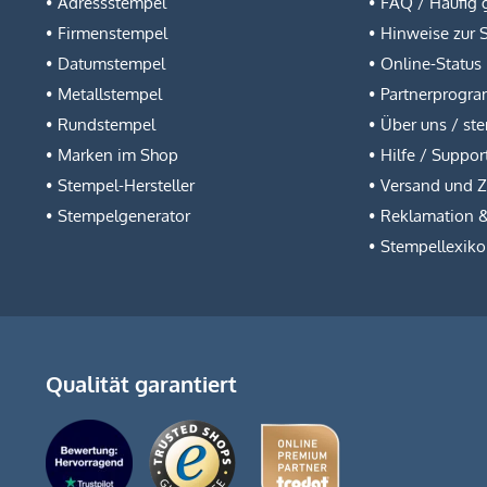
Adressstempel
FAQ / Häufig g
Firmenstempel
Hinweise zur 
Datumstempel
Online-Status
Metallstempel
Partnerprogr
Rundstempel
Über uns / st
Marken im Shop
Hilfe / Suppor
Stempel-Hersteller
Versand und 
Stempelgenerator
Reklamation 
Stempellexik
Qualität garantiert