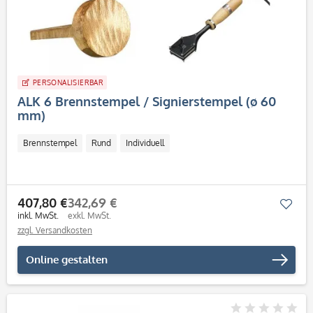
PERSONALISIERBAR
ALK 6 Brennstempel / Signierstempel (ø 60
mm)
Brennstempel
Rund
Individuell
407,80 €
342,69 €
Mer
inkl. MwSt.
exkl. MwSt.
zzgl. Versandkosten
Online gestalten