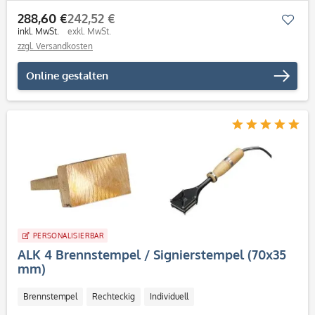
288,60 €
242,52 €
Mer
inkl. MwSt.
exkl. MwSt.
zzgl. Versandkosten
Online gestalten
PERSONALISIERBAR
ALK 4 Brennstempel / Signierstempel (70x35
mm)
Brennstempel
Rechteckig
Individuell