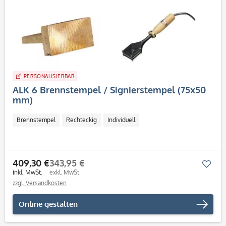
PERSONALISIERBAR
ALK 6 Brennstempel / Signierstempel (75x50
mm)
Brennstempel
Rechteckig
Individuell
409,30 €
343,95 €
Mer
inkl. MwSt.
exkl. MwSt.
zzgl. Versandkosten
Online gestalten