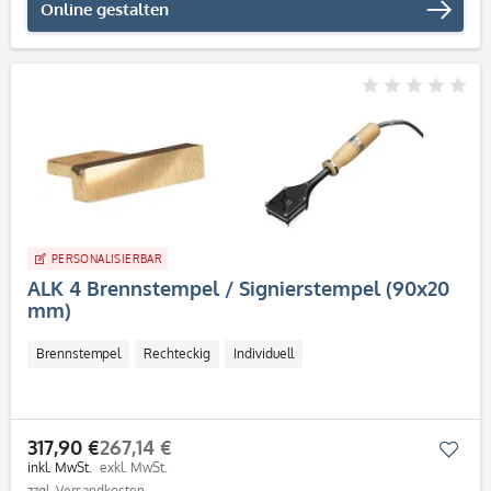
Online gestalten
PERSONALISIERBAR
ALK 4 Brennstempel / Signierstempel (90x20
mm)
Brennstempel
Rechteckig
Individuell
317,90 €
267,14 €
Mer
inkl. MwSt.
exkl. MwSt.
zzgl. Versandkosten