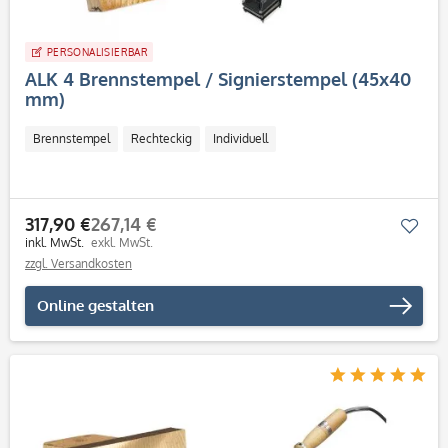
PERSONALISIERBAR
ALK 4 Brennstempel / Signierstempel (45x40
mm)
Brennstempel
Rechteckig
Individuell
317,90 €
267,14 €
Mer
inkl. MwSt.
exkl. MwSt.
zzgl. Versandkosten
Online gestalten