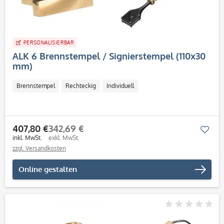
PERSONALISIERBAR
ALK 6 Brennstempel / Signierstempel (110x30
mm)
Brennstempel
Rechteckig
Individuell
407,80 €
342,69 €
Mer
inkl. MwSt.
exkl. MwSt.
zzgl. Versandkosten
Online gestalten