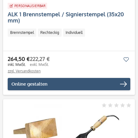
PERSONALISIERBAR
ALK 1 Brennstempel / Signierstempel (35x20
mm)
Brennstempel
Rechteckig
Individuell
264,50 €
222,27 €
Mer
inkl. MwSt.
exkl. MwSt.
zzgl. Versandkosten
Online gestalten