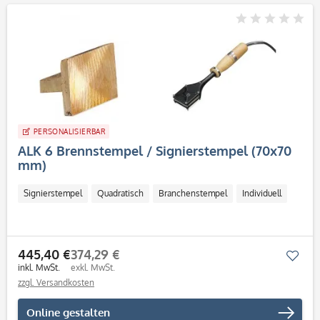
PERSONALISIERBAR
ALK 6 Brennstempel / Signierstempel (70x70
mm)
Signierstempel
Quadratisch
Branchenstempel
Individuell
445,40 €
374,29 €
Mer
inkl. MwSt.
exkl. MwSt.
zzgl. Versandkosten
Online gestalten