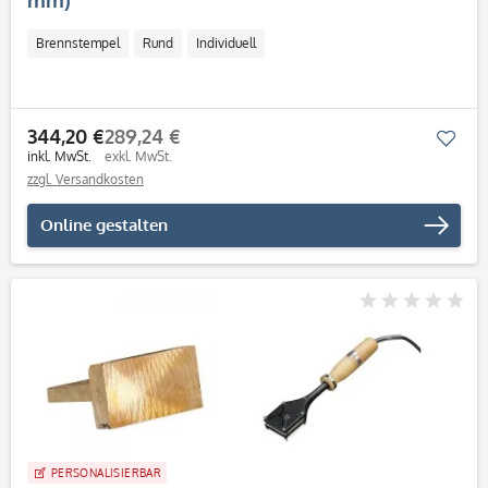
mm)
Brennstempel
Rund
Individuell
344,20 €
289,24 €
Mer
inkl. MwSt.
exkl. MwSt.
zzgl. Versandkosten
Online gestalten
PERSONALISIERBAR