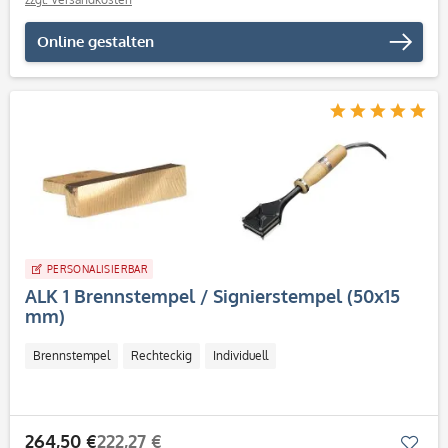
Online gestalten
PERSONALISIERBAR
ALK 1 Brennstempel / Signierstempel (50x15
mm)
Brennstempel
Rechteckig
Individuell
264,50 €
222,27 €
Mer