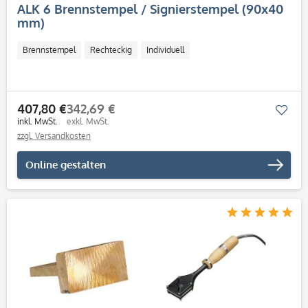
ALK 6 Brennstempel / Signierstempel (90x40
mm)
Brennstempel
Rechteckig
Individuell
407,80 €
342,69 €
Mer
inkl. MwSt.
exkl. MwSt.
zzgl. Versandkosten
Online gestalten