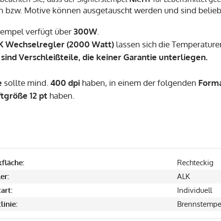
n bzw. Motive können ausgetauscht werden und sind belie
tempel verfügt über
3
00W
.
K Wechselregler (2000 Watt)
lassen sich die Temperature
sind Verschleißteile, die keiner Garantie unterliegen.
e
sollte mind.
400 dpi
haben, in einem der folgenden
Form
tgröße 12 pt
haben.
fläche:
Rechteckig
er:
ALK
art:
Individuell
linie:
Brennstempe