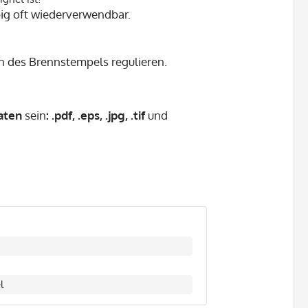
big oft wiederverwendbar.
n des Brennstempels regulieren.
aten
sein
:
.pdf, .eps, .jpg, .tif
und
l