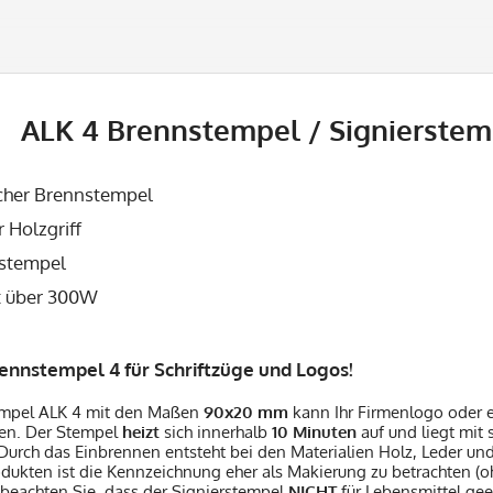
ALK 4 Brennstempel / Signierste
cher Brennstempel
r Holzgriff
rstempel
t über 300W
ennstempel 4 für Schriftzüge und Logos!
empel ALK 4 mit den Maßen
90x20
mm
kann Ihr Firmenlogo oder ei
nen. Der Stempel
heizt
sich innerhalb
10 Minuten
auf und liegt mit
Durch das Einbrennen entsteht bei den Materialien Holz, Leder und 
dukten ist die Kennzeichnung eher als Makierung zu betrachten (o
te beachten Sie, dass der Signierstempel
NICHT
für Lebensmittel geei