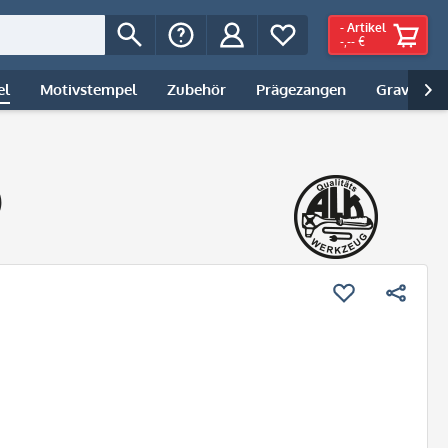
-
Artikel
-,-- €
el
Motivstempel
Zubehör
Prägezangen
Gravur | 

)