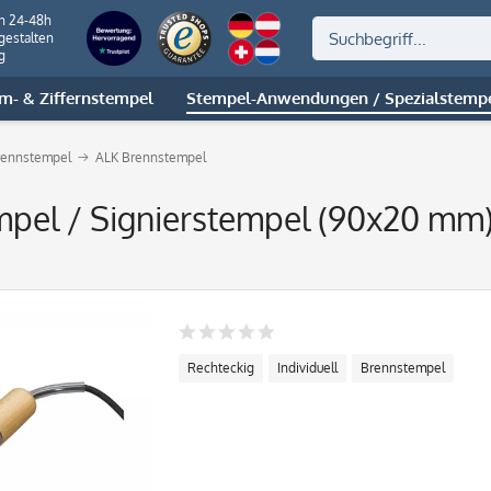
on 24-48h
gestalten
g
m- & Ziffernstempel
Stempel-Anwendungen / Spezialstemp
rennstempel
ALK Brennstempel
mpel / Signierstempel (90x20 mm
Rechteckig
Individuell
Brennstempel