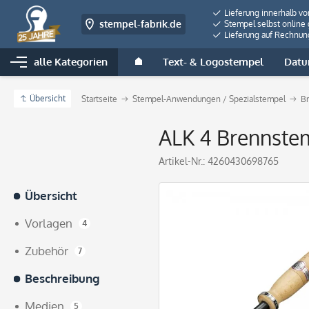
Lieferung innerhalb v
stempel-fabrik.de
Stempel selbst online 
Lieferung auf Rechnun
alle Kategorien
Text- & Logostempel
Datu
Übersicht
Startseite
Stempel-Anwendungen / Spezialstempel
B
ALK 4 Brennste
Artikel-Nr.:
4260430698765
Übersicht
Vorlagen
4
Zubehör
7
Beschreibung
Medien
5