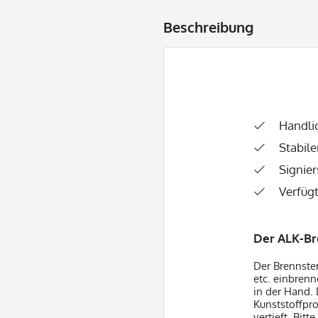
Beschreibung
Handli
Stabile
Signie
Verfüg
Der ALK-Br
Der Brennst
etc. einbren
in der Hand. 
Kunststoffpro
vertieft. Bit