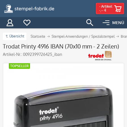
-
Artikel
-,-- €
MENÜ
Übersicht
Startseite
Stempel-Anwendungen / Spezialstempel
Bra
Trodat Printy 4916 IBAN (70x10 mm - 2 Zeilen)
Artikel-Nr.:
0092399726425_iban
TOPSELLER