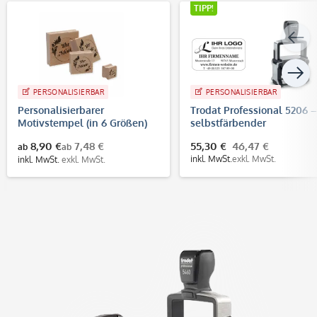
TIPP!
PERSONALISIERBAR
PERSONALISIERBAR
Personalisierbarer
Trodat Professional 5206 –
Motivstempel (in 6 Größen)
selbstfärbender
Text-/Logostempel, 56x33
8,90 €
7,48 €
55,30 €
46,47 €
ab
ab
mm, 7 Zeilen
inkl. MwSt.
exkl. MwSt.
inkl. MwSt.
exkl. MwSt.