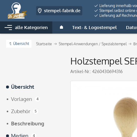
Lieferung innerhalb v
stempel-fabrik.de
Stempel selbst online 
Lieferung auf Rechnun
alle Kategorien
Text- & Logostempel
Datu
Übersicht
Startseite
Stempel-Anwendungen / Spezialstempel
B
Holzstempel SEP
Artikel-Nr.:
4260430694316
Übersicht
Vorlagen
4
Zubehör
5
Beschreibung
Medien
4