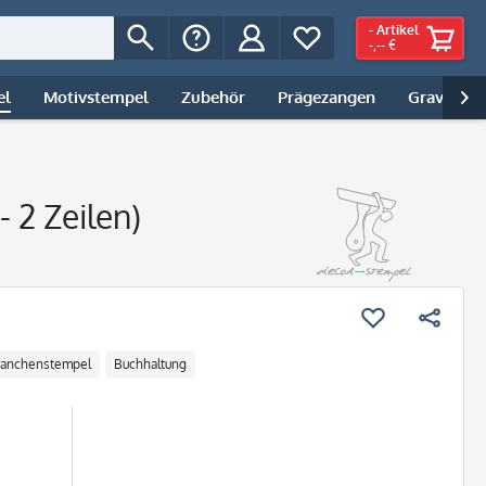
-
Artikel
-,-- €
el
Motivstempel
Zubehör
Prägezangen
Gravur | 

 2 Zeilen)
ranchenstempel
Buchhaltung