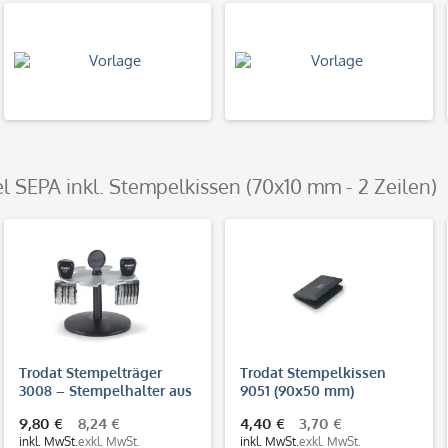
l SEPA inkl. Stempelkissen (70x10 mm - 2 Zeilen)
Trodat Stempelträger
Trodat Stempelkissen
3008 – Stempelhalter aus
9051 (90x50 mm)
Kunststoff für 8
Dokumentenecht (DIN ISO
9,80 €
8,24 €
4,40 €
3,70 €
Handstempel
11798)
inkl. MwSt.
exkl. MwSt.
inkl. MwSt.
exkl. MwSt.