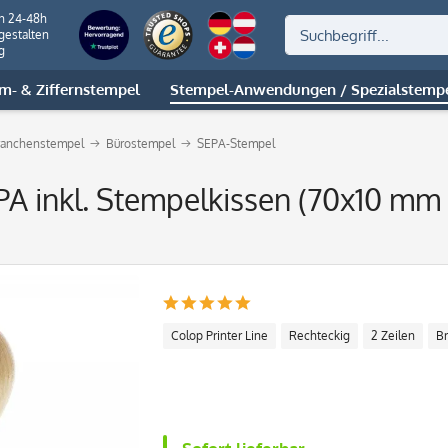
on 24-48h
gestalten
g
m- & Ziffernstempel
Stempel-Anwendungen / Spezialstemp
ranchenstempel
Bürostempel
SEPA-Stempel
A inkl. Stempelkissen (70x10 mm -
Colop Printer Line
Rechteckig
2 Zeilen
B