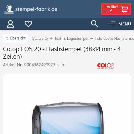
-
Artikel
-,-- €
MENÜ
Übersicht
Startseite
Text- & Logostempel
Individuelle Flashstemp
Colop EOS 20 - Flashstempel (38x14 mm - 4
Zeilen)
Artikel-Nr.:
9004362499923_s_b