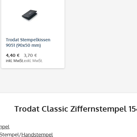
Trodat Stempelkissen
9051 (90x50 mm)
Dokumentenecht (DIN ISO
4,40 €
3,70 €
11798)
inkl. MwSt.
exkl. MwSt.
Trodat Classic Ziffernstempel 1
mpel
r Stempel/
Handstempel