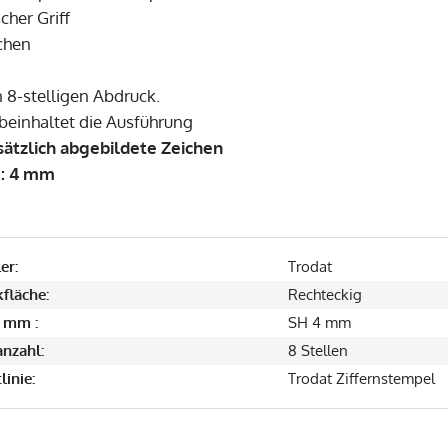
cher Griff
chen
n 8-stelligen Abdruck.
beinhaltet die Ausführung
ätzlich abgebildete Zeichen
e: 4 mm
er:
Trodat
fläche:
Rechteckig
 mm :
SH 4 mm
anzahl:
8 Stellen
linie:
Trodat Ziffernstempel