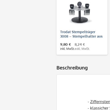
Trodat Stempelträger
3008 – Stempelhalter aus
Kunststoff für 8
9,80 €
8,24 €
Handstempel
inkl. MwSt.
exkl. MwSt.
Beschreibung
-
Ziffernste
- klassiche