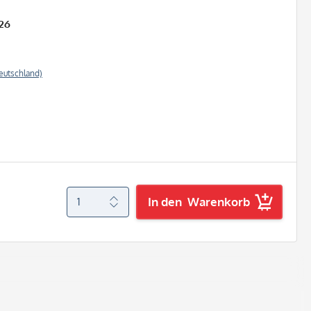
26
eutschland)
In den
Warenkorb