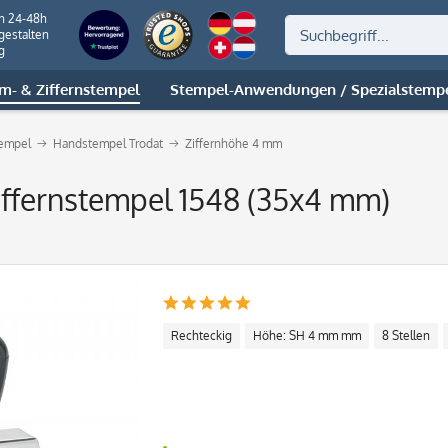
on 24-48h
gestalten
g
m- & Ziffernstempel
Stempel-Anwendungen / Spezialstemp
tempel
Handstempel Trodat
Ziffernhöhe 4 mm
Ziffernstempel 1548 (35x4 mm)
Rechteckig
Höhe: SH 4 mm mm
8 Stellen