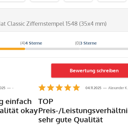
dat Classic Ziffernstempel 1548 (35x4 mm)
(4)
4 Sterne
(0)
3 Sterne
Bewertung schreiben
2025
-
04.11.2025
Alexander K.
g einfach
TOP
alität okay
Preis-/Leistungsverhältni
sehr gute Qualität