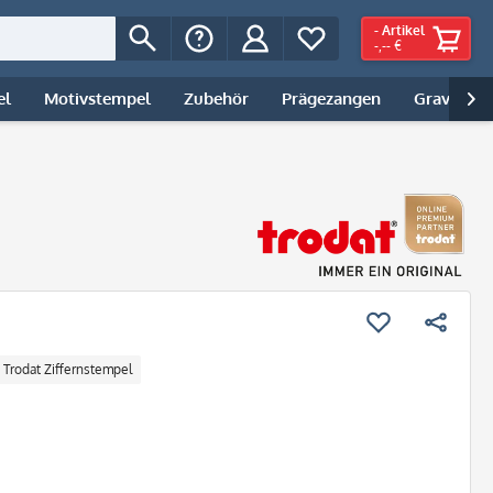
-
Artikel
-,-- €
el
Motivstempel
Zubehör
Prägezangen
Gravur | 

Trodat Ziffernstempel