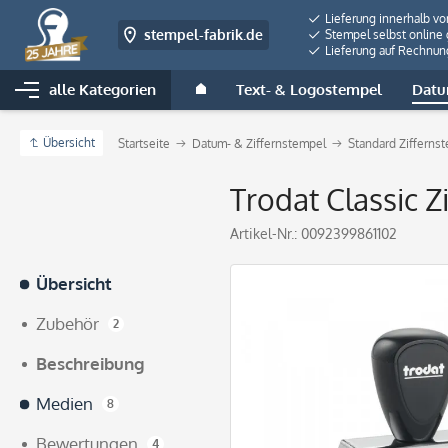
Lieferung innerhalb v
stempel-fabrik.de
Stempel selbst online 
Lieferung auf Rechnun
alle Kategorien
Text- & Logostempel
Datu
Übersicht
Startseite
Datum- & Ziffernstempel
Standard Zifferns
Trodat Classic 
Artikel-Nr.:
0092399861102
Übersicht
Zubehör
2
Beschreibung
Medien
8
Bewertungen
4