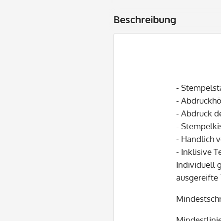
Beschreibung
- Stempelst
- Abdruckh
- Abdruck d
-
Stempelki
- Handlich 
- Inklisive T
Individuell 
ausgereifte
Mindestschr
Mindestlinie