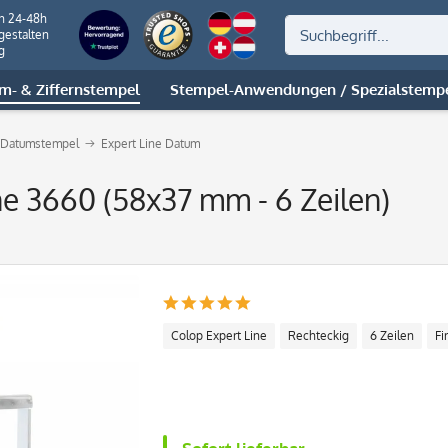
on 24-48h
gestalten
g
m- & Ziffernstempel
Stempel-Anwendungen / Spezialstemp
p Datumstempel
Expert Line Datum
ne 3660 (58x37 mm - 6 Zeilen)
Colop Expert Line
Rechteckig
6 Zeilen
Fi