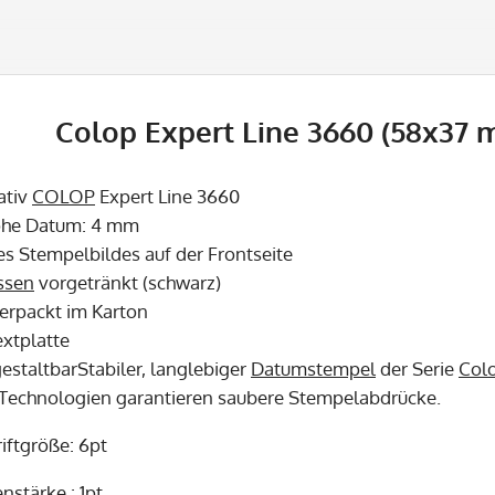
Colop Expert Line 3660 (58x37 m
ativ
COLOP
Expert Line 3660
öhe Datum: 4 mm
es Stempelbildes auf der Frontseite
ssen
vorgetränkt (schwarz)
verpackt im Karton
extplatte
gestaltbarStabiler, langlebiger
Datumstempel
der Serie
Col
 Technologien garantieren saubere Stempelabdrücke.
iftgröße: 6pt
nstärke : 1pt