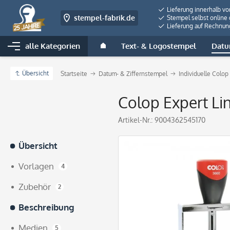
Lieferung innerhalb v
stempel-fabrik.de
Stempel selbst online 
Lieferung auf Rechnun
alle Kategorien
Text- & Logostempel
Datu
Übersicht
Startseite
Datum- & Ziffernstempel
Individuelle Colo
Colop Expert Li
Artikel-Nr.:
9004362545170
Übersicht
Vorlagen
4
Zubehör
2
Beschreibung
Medien
5