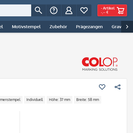
-
Artikel
-,-- €
el
Motivstempel
Zubehör
Prägezangen
Gravur | 

rmenstempel
Individuell
Höhe: 37 mm
Breite: 58 mm