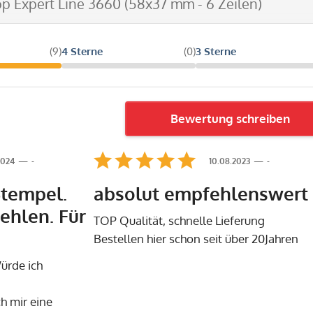
op Expert Line 3660 (58x37 mm - 6 Zeilen)
(9)
4 Sterne
(0)
3 Sterne
Bewertung schreiben
2024
-
10.08.2023
-
Stempel.
absolut empfehlenswert
ehlen. Für
TOP Qualität, schnelle Lieferung
Bestellen hier schon seit über 20Jahren
Würde ich
ch mir eine