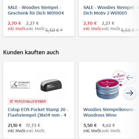
SALE - Woodies Stempel -
SALE - Woodies Stempel - 
Geschenk für Dich W01004
Dich Motiv 2 W01005
2,70 €
2,27 €
2,70 €
2,27 €
inkl. MwSt.
exkl. MwSt.
inkl. MwSt.
exkl. MwSt.
5,50 € *
5,50 € *
Kunden kauften auch
PERSONALISIERBAR
Colop EOS Pocket Stamp 20 -
Woodies Stempelkissen -
Flashstempel (38x14 mm - 4
Wondrous Wine
Zeilen)
21,10 €
17,73 €
5,50 €
4,62 €
inkl. MwSt.
exkl. MwSt.
inkl. MwSt.
exkl. MwSt.