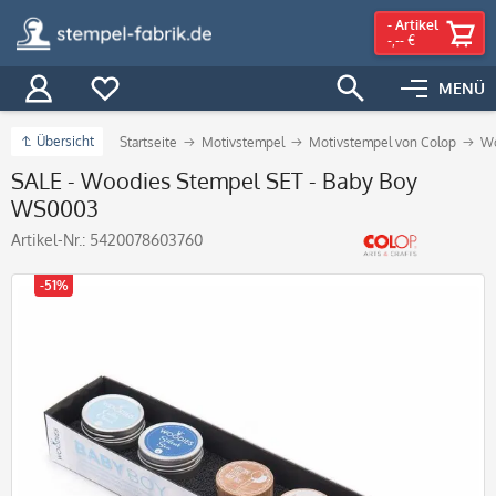
-
Artikel
-,-- €
MENÜ
Übersicht
Startseite
Motivstempel
Motivstempel von Colop
Wo
SALE - Woodies Stempel SET - Baby Boy
WS0003
Artikel-Nr.:
5420078603760
-51%