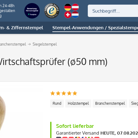
on 24-48h
gestalten
g
m- & Ziffernstempel
Stempel-Anwendungen / Spezialstemp
ranchenstempel
Siegelstempel
irtschaftsprüfer (ø50 mm)
Rund
Holzstempel
Branchenstempel
Sie
Sofort lieferbar
Garantierter Versand
HEUTE, 07.08.20