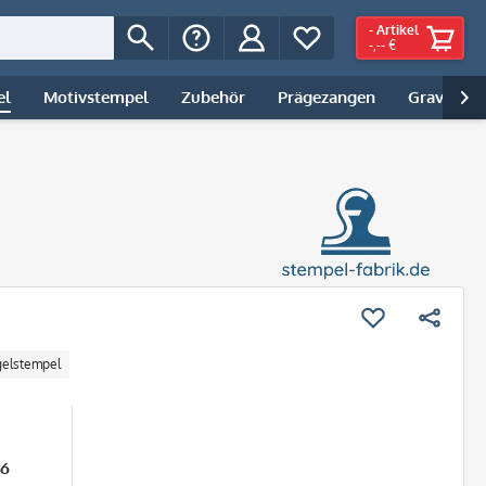
-
Artikel
-,-- €
el
Motivstempel
Zubehör
Prägezangen
Gravur | 

gelstempel
26