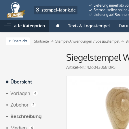
Lieferung innerhalb v
stempel-fabrik.de
Stempel selbst online 
Lieferung auf Rechnun
alle Kategorien
Text- & Logostempel
Datu
Übersicht
Startseite
Stempel-Anwendungen / Spezialstempel
B
Siegelstempel W
Artikel-Nr.:
4260430681095
Übersicht
Vorlagen
4
Zubehör
2
Beschreibung
Medien
6