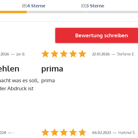
(8)
4 Sterne
(0)
3 Sterne
Bewertung schreiben
.2026
Jan B.
22.01.2026
Stefanie E.
ehlen
prima
acht was es soll,
prima
der Abdruck ist
2024
-
06.02.2023
Hartmut S.