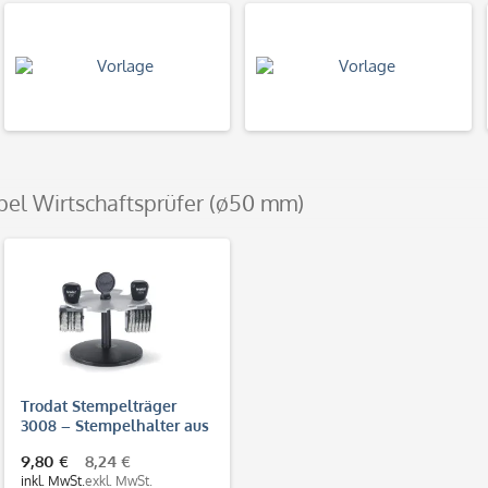
pel Wirtschaftsprüfer (ø50 mm)
Trodat Stempelträger
3008 – Stempelhalter aus
Kunststoff für 8
9,80 €
8,24 €
Handstempel
inkl. MwSt.
exkl. MwSt.