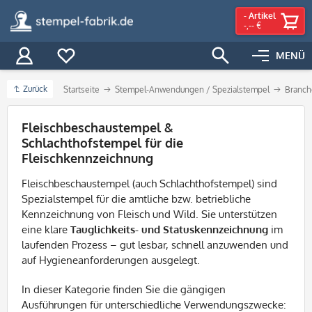
-
Artikel
-,-- €
MENÜ
Zurück
Startseite
Stempel-Anwendungen / Spezialstempel
Branch
Filter
Fleischbeschaustempel &
Schlachthofstempel für die
Fleischkennzeichnung
Fleischbeschaustempel (auch Schlachthofstempel) sind
Spezialstempel für die amtliche bzw. betriebliche
Kennzeichnung von Fleisch und Wild. Sie unterstützen
eine klare
Tauglichkeits- und Statuskennzeichnung
im
laufenden Prozess – gut lesbar, schnell anzuwenden und
auf Hygieneanforderungen ausgelegt.
In dieser Kategorie finden Sie die gängigen
Ausführungen für unterschiedliche Verwendungszwecke: