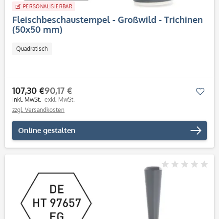
PERSONALISIERBAR
Fleischbeschaustempel - Großwild - Trichinen
(50x50 mm)
Quadratisch
107,30 €
90,17 €
Mer
inkl. MwSt.
exkl. MwSt.
zzgl. Versandkosten
Online gestalten