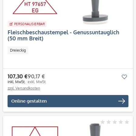
PERSONALISIERBAR
Fleischbeschaustempel - Genussuntauglich
(50 mm Breit)
Dreieckig
107,30 €
90,17 €
Mer
inkl. MwSt.
exkl. MwSt.
zzgl. Versandkosten
Online gestalten