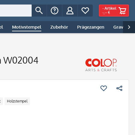
-
Artikel
-,-- €
el
Motivstempel
Zubehör
Prägezangen
Gravur | 

rn W02004
t
Holzstempel