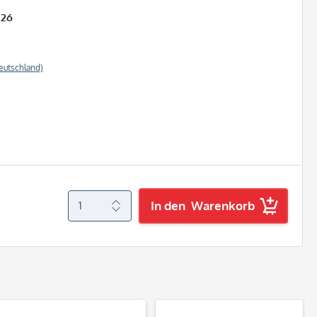
026
eutschland)
In den
Warenkorb