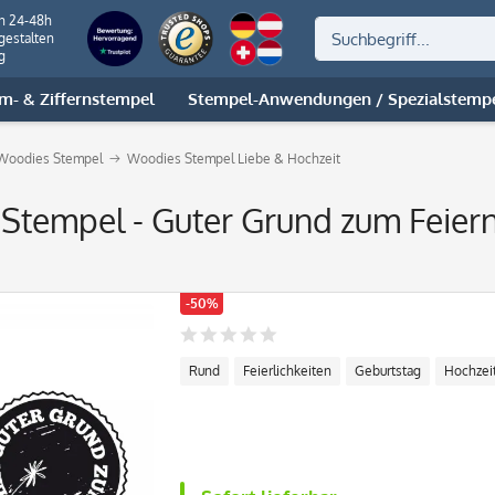
on 24-48h
gestalten
g
m- & Ziffernstempel
Stempel-Anwendungen / Spezialstemp
Woodies Stempel
Woodies Stempel Liebe & Hochzeit
 Stempel - Guter Grund zum Feie
-50%
Rund
Feierlichkeiten
Geburtstag
Hochzei