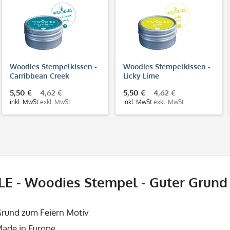
Woodies Stempelkissen -
Woodies Stempelkissen -
Carribbean Creek
Licky Lime
5,50 €
4,62 €
5,50 €
4,62 €
inkl. MwSt.
exkl. MwSt.
inkl. MwSt.
exkl. MwSt.
LE - Woodies Stempel - Guter Grun
Grund zum Feiern Motiv
ade in Europe