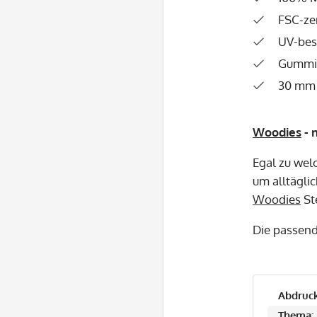
FSC-zer
UV-bes
Gummip
30 mm 
Woodies
- 
Egal zu wel
um alltäglic
Woodies
St
Die passen
Abdruck
Thema: