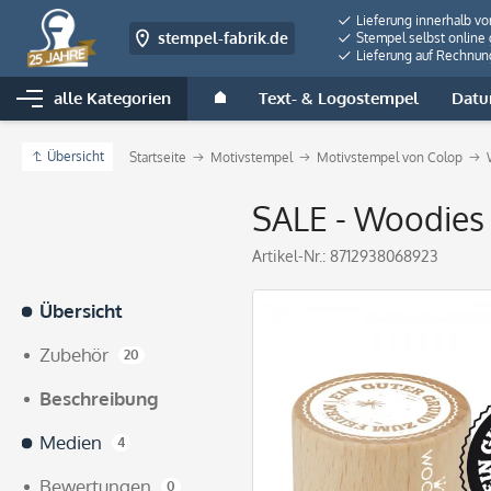
Lieferung innerhalb v
stempel-fabrik.de
Stempel selbst online 
Lieferung auf Rechnun
alle Kategorien
Text- & Logostempel
Datu
Übersicht
Startseite
Motivstempel
Motivstempel von Colop
SALE - Woodies
Artikel-Nr.:
8712938068923
Übersicht
Zubehör
20
Beschreibung
Medien
4
Bewertungen
0