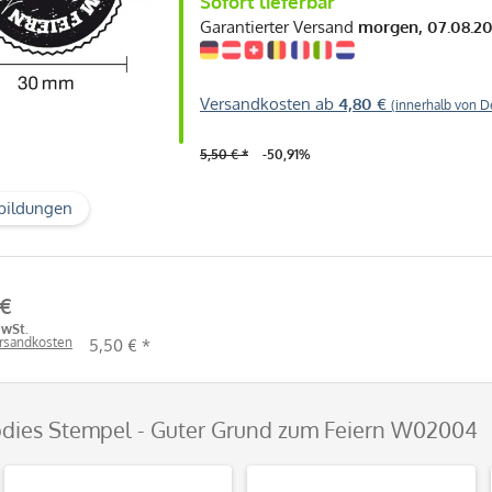
Sofort lieferbar
Garantierter Versand
morgen, 07.08.2
Versandkosten ab
4,80 €
(innerhalb von D
5,50 € *
-50,91%
bildungen
 €
MwSt.
ersandkosten
5,50 € *
odies Stempel - Guter Grund zum Feiern W02004