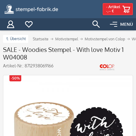
-
Artikel
-,-- €
MENÜ
Übersicht
Startseite
Motivstempel
Motivstempel von Colop
Wo
SALE - Woodies Stempel - With love Motiv 1
W04008
Artikel-Nr.:
8712938069166
-50%