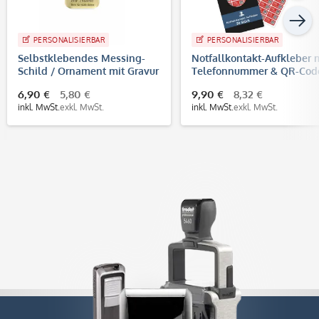
PERSONALISIERBAR
PERSONALISIERBAR
Selbstklebendes Messing-
Notfallkontakt-Aufkleber 
Schild / Ornament mit Gravur
Telefonnummer & QR-Cod
(35 x 14 mm, gold)
stark haftend (30x13 mm)
6,90 €
5,80 €
9,90 €
8,32 €
inkl. MwSt.
exkl. MwSt.
inkl. MwSt.
exkl. MwSt.