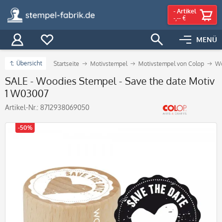
-
Artikel
-,-- €
MENÜ
Übersicht
Startseite
Motivstempel
Motivstempel von Colop
Wo
SALE - Woodies Stempel - Save the date Motiv
1 W03007
Artikel-Nr.:
8712938069050
-50%