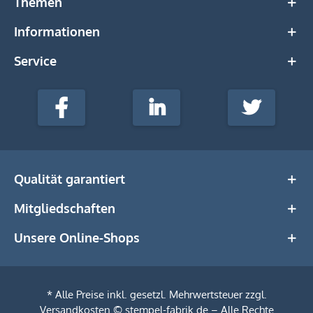
Themen
Informationen
Service
stempel-
fabrik.de
Facebook
LinkedIn
Twitter
@Social
Media
Qualität garantiert
Mitgliedschaften
Unsere Online-Shops
* Alle Preise inkl. gesetzl. Mehrwertsteuer zzgl.
Versandkosten
© stempel-fabrik.de – Alle Rechte