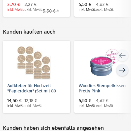
2,70 €
2,27 €
5,50 €
4,62 €
inkl. MwSt.
exkl. MwSt.
inkl. MwSt.
exkl. MwSt.
5,50 € *
Kunden kauften auch
Aufkleber für Hochzeit
Woodies Stempelkissen -
"Papierdekor" (Set mit 80
Pretty Pink
Aufklebern in verschiedenen
14,50 €
12,18 €
5,50 €
4,62 €
Größen & Text)
inkl. MwSt.
exkl. MwSt.
inkl. MwSt.
exkl. MwSt.
Kunden haben sich ebenfalls angesehen