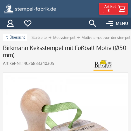
-
Artikel
-,-- €
MENÜ
Übersicht
Startseite
Motivstempel
Motivstempel von der stempel-
Birkmann Keksstempel mit Fußball Motiv (Ø50
mm)
Artikel-Nr.:
4026883340305