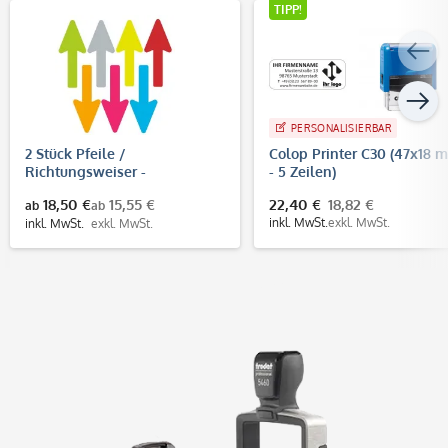
TIPP!
PERSONALISIERBAR
2 Stück Pfeile /
Colop Printer C30 (47x18 
Richtungsweiser -
- 5 Zeilen)
Fußbodenaufkleber
18,50 €
15,55 €
22,40 €
18,82 €
ab
ab
(Pfeilgröße 400x160 mm)
inkl. MwSt.
exkl. MwSt.
inkl. MwSt.
exkl. MwSt.