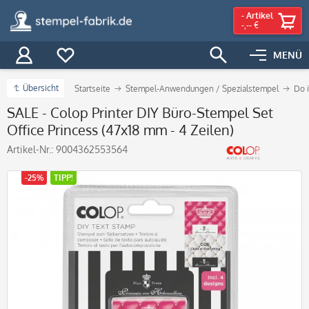
-
Artikel
-,-- €
MENÜ
Übersicht
Startseite
Stempel-Anwendungen / Spezialstempel
Do i
SALE - Colop Printer DIY Büro-Stempel Set
Office Princess (47x18 mm - 4 Zeilen)
Artikel-Nr.:
9004362553564
-25%
TIPP!