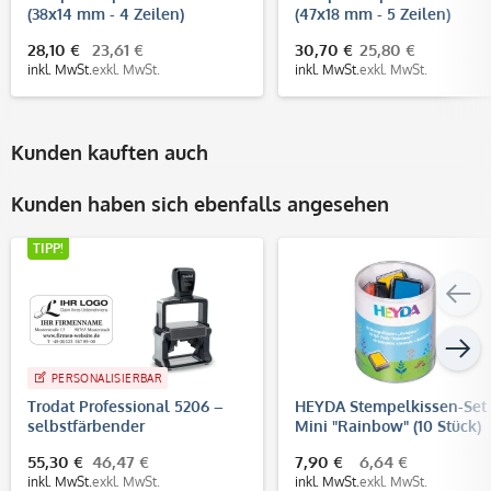
(38x14 mm - 4 Zeilen)
(47x18 mm - 5 Zeilen)
28,10 €
23,61 €
30,70 €
25,80 €
inkl. MwSt.
exkl. MwSt.
inkl. MwSt.
exkl. MwSt.
Kunden kauften auch
Kunden haben sich ebenfalls angesehen
TIPP!
PERSONALISIERBAR
Trodat Professional 5206 –
HEYDA Stempelkissen-Set
selbstfärbender
Mini "Rainbow" (10 Stück)
Text-/Logostempel, 56x33
55,30 €
46,47 €
7,90 €
6,64 €
mm, 7 Zeilen
inkl. MwSt.
exkl. MwSt.
inkl. MwSt.
exkl. MwSt.