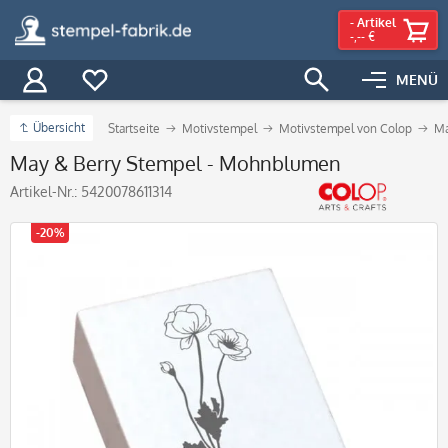
-
Artikel
-,-- €
MENÜ
Übersicht
Startseite
Motivstempel
Motivstempel von Colop
Ma
May & Berry Stempel - Mohnblumen
Artikel-Nr.:
5420078611314
-20%