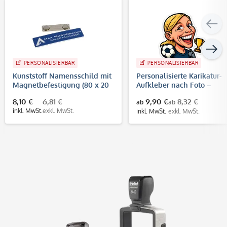
PERSONALISIERBAR
PERSONALISIERBAR
Kunststoff Namensschild mit
Personalisierte Karikatur-
Magnetbefestigung (80 x 20
Aufkleber nach Foto –
mm)
konturgeschnitten | WM
8,10 €
6,81 €
9,90 €
8,32 €
ab
ab
Fußball Design
inkl. MwSt.
exkl. MwSt.
inkl. MwSt.
exkl. MwSt.