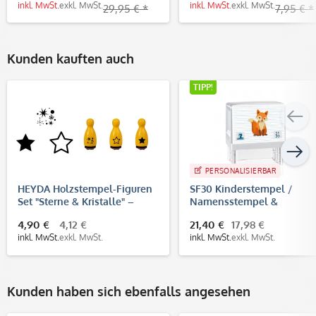
inkl. MwSt.
exkl. MwSt.
inkl. MwSt.
exkl. MwSt.
29,95 € *
7,95 € *
Kunden kauften auch
TIPP!
PERSONALISIERBAR
HEYDA Holzstempel-Figuren
SF30 Kinderstempel /
Set "Sterne & Kristalle" –
Namensstempel &
Gelb (3 Stück - Ø 12 mm)
Adressstempel (47 x18 mm
4,90 €
4,12 €
21,40 €
17,98 €
inkl. MwSt.
exkl. MwSt.
inkl. MwSt.
exkl. MwSt.
Kunden haben sich ebenfalls angesehen